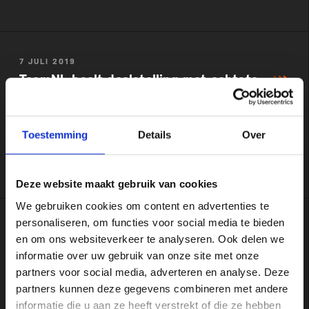
7 JULI 2019
TeamNL haalt doelstelling met achtste
plek op WK
Toestemming
Details
Over
Triatleten na mixed relay Hamburg nog volop in race
voor Tokio
Deze website maakt gebruik van cookies
We gebruiken cookies om content en advertenties te
personaliseren, om functies voor social media te bieden
6 JULI 2019
en om ons websiteverkeer te analyseren. Ook delen we
Vierde plek Rachel Klamer in World
informatie over uw gebruik van onze site met onze
Triathlon Series Hamburg
partners voor social media, adverteren en analyse. Deze
partners kunnen deze gegevens combineren met andere
informatie die u aan ze heeft verstrekt of die ze hebben
Fitte Klamer als vanouds in wereldtop