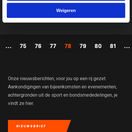
Deadline voor bids: 15 augustus
Weigeren
…
75
76
77
78
79
80
81
…
Onze nieuwsberichten, voor jou op een rij gezet.
Aankondigingen van bijeenkomsten en evenementen,
achtergronden uit de sport en bondsmededelingen, je
vindt ze hier.
NIEUWSBRIEF