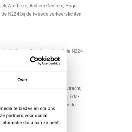
beek,Wolfheze, Arnhem Centrum, Hoge
p de N224 bij de tweede verkeerslichten
eek, Wolfheze, Ede-Oost. Sla bij de N224
keerslichten de afslag Papendal.
Over
t knooppunt Grijsoord de afslag Utrecht,
 afslag 25: Oosterbeek, Wolfheze, Ede-
 N224 bij de derde verkeerslichten de
 media te bieden en om ons
ze partners voor social
nformatie die u aan ze heeft