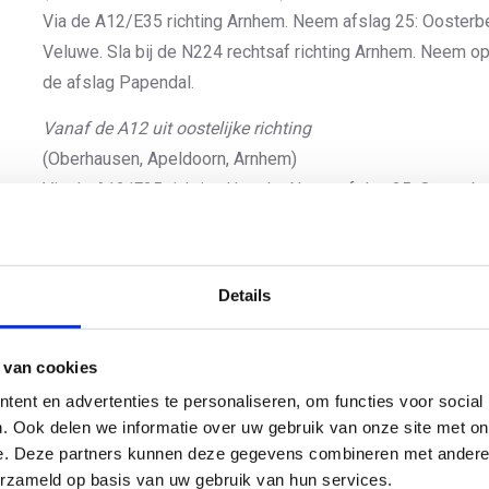
Via de A12/E35 richting Arnhem. Neem afslag 25: Ooster
Veluwe. Sla bij de N224 rechtsaf richting Arnhem. Neem o
de afslag Papendal.
Vanaf de A12 uit oostelijke richting
(Oberhausen, Apeldoorn, Arnhem)
Via de A12/E35 richting Utrecht. Neem afslag 25: Oosterb
linksaf richting Arnhem. Neem op de N224 bij de derde ver
Vanaf de A50 uit zuidelijke richting
Details
(Rotterdam, Breda, Venlo, Eindhoven, Den Bosch)
Via de A50 richting Apeldoorn, Zwolle, Utrecht. Neem bij he
Den Haag. Dit is de A12/E35. Verlaat deze direct weer via
 van cookies
Oost. Sla bij de N224 linksaf richting Arnhem. Neem op de
ent en advertenties te personaliseren, om functies voor social
afslag Papendal.
. Ook delen we informatie over uw gebruik van onze site met on
e. Deze partners kunnen deze gegevens combineren met andere i
Vanaf de A50 uit de richting Ede
erzameld op basis van uw gebruik van hun services.