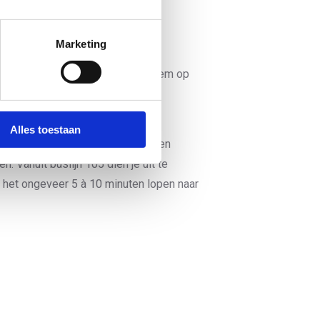
de afslag Papendal.
Marketing
lg je de borden Utrecht/N224. Neem op
Alles toestaan
temming Papendal, daarna 2 minuten
. Vanuit buslijn 105 dien je uit te
 het ongeveer 5 à 10 minuten lopen naar