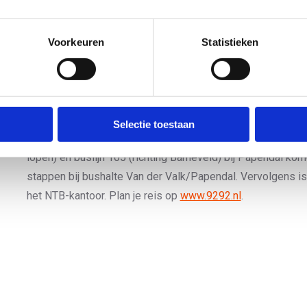
Via de N224 richting Arnhem. Je kunt deze aanhouden tot 
Vanaf de A50 uit de richting Nijmegen
Voorkeuren
Statistieken
(via Arnhem Centrum)
Via de A50 richting Arnhem. In het centrum van Arnhem vo
de N224 de afslag Papendal.
Openbaar vervoer
Selectie toestaan
Vanaf station Arnhem Centraal kun je met buslijn 10 (bes
lopen) en buslijn 105 (richting Barneveld) bij Papendal komen
stappen bij bushalte Van der Valk/Papendal. Vervolgens is
het NTB-kantoor. Plan je reis op
www.9292.nl
.