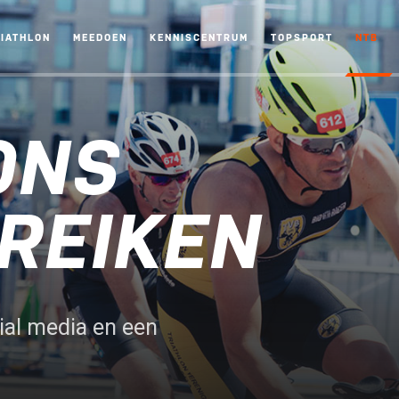
RIATHLON
MEEDOEN
KENNISCENTRUM
TOPSPORT
NTB
ONS
REIKEN
al media en een