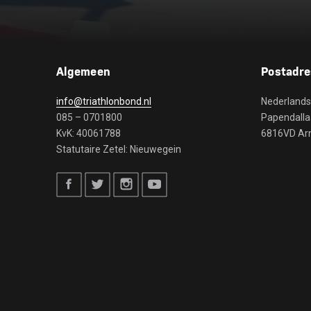
Algemeen
Postadre
info@triathlonbond.nl
Nederlands
085 – 0701800
Papendalla
KvK: 40061788
6816VD A
Statutaire Zetel: Nieuwegein
Facebook
Twitter
Instagram
Youtube