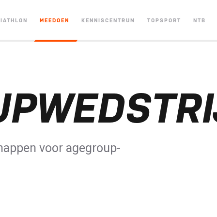
RIATHLON
MEEDOEN
KENNISCENTRUM
TOPSPORT
NTB
UPWEDSTRI
happen voor agegroup-