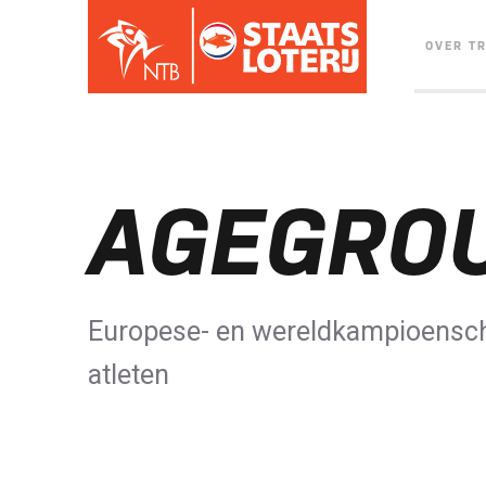
OVER T
AGEGRO
Europese- en wereldkampioensc
atleten