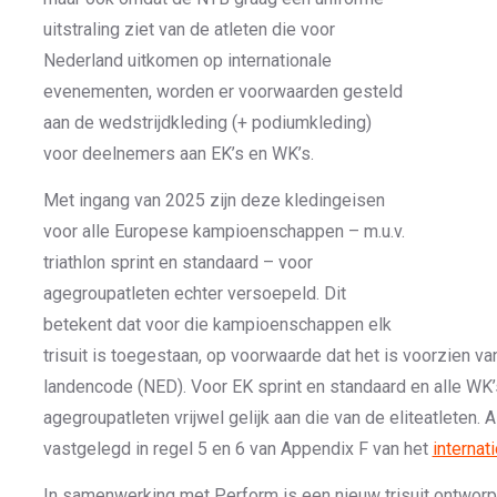
uitstraling ziet van de atleten die voor
Nederland uitkomen op internationale
evenementen, worden er voorwaarden gesteld
aan de wedstrijdkleding (+ podiumkleding)
voor deelnemers aan EK’s en WK’s.
Met ingang van 2025 zijn deze kledingeisen
voor alle Europese kampioenschappen – m.u.v.
triathlon sprint en standaard – voor
agegroupatleten echter versoepeld. Dit
betekent dat voor die kampioenschappen elk
trisuit is toegestaan, op voorwaarde dat het is voorzien va
landencode (NED). Voor EK sprint en standaard en alle WK’
agegroupatleten vrijwel gelijk aan die van de eliteatleten. 
vastgelegd in regel 5 en 6 van Appendix F van het
internat
In samenwerking met Perform is een nieuw trisuit ontworp