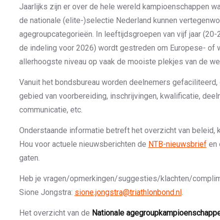
Jaarlijks zijn er over de hele wereld kampioenschappen wa
de nationale (elite-)selectie Nederland kunnen vertegen
agegroupcategorieën. In leeftijdsgroepen van vijf jaar (20-
de indeling voor 2026) wordt gestreden om Europese- of we
allerhoogste niveau op vaak de mooiste plekjes van de we
Vanuit het bondsbureau worden deelnemers gefaciliteerd,
gebied van voorbereiding, inschrijvingen, kwalificatie, deeln
communicatie, etc.
Onderstaande informatie betreft het overzicht van beleid,
Hou voor actuele nieuwsberichten de
NTB-nieuwsbrief
en
gaten.
Heb je vragen/opmerkingen/suggesties/klachten/complim
Sione Jongstra:
sione.jongstra@triathlonbond.nl
.
Het overzicht van de
Nationale agegroupkampioenschapp