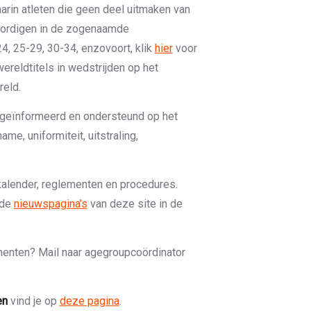
arin atleten die geen deel uitmaken van
woordigen in de zogenaamde
24, 25-29, 30-34, enzovoort, klik
hier
voor
reldtitels in wedstrijden op het
reld.
 geïnformeerd en ondersteund op het
ame, uniformiteit, uitstraling,
 kalender, reglementen en procedures.
 de
nieuwspagina’s
van deze site in de
enten? Mail naar agegroupcoördinator
en
vind je op
deze pagina
.