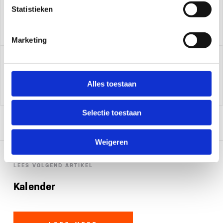
Roel van der Hooft
Statistieken
Assistent bondscoach paratriathlon
Marketing
Marcel ten Wolde
Coördinator multisport, talentontwikkeling
Alles toestaan
Selectie toestaan
Weigeren
LEES VOLGEND ARTIKEL
Kalender