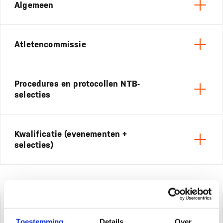
Algemeen
Open
Gedragsregels voor stafleden
Gedragsregels voor (top)sporters
Atletencommissie
Open
Topsportstatuut NTB
Procedures en protocollen NTB-
Samenwerkingsovereenkomst NTB en atletencommissie
selecties
Intern reglement atletencommissie
Open
Kwalificatie (evenementen +
Procedure inschrijving World Triathlon wedstrijden
selecties)
Open
Voorwaarden voor deelname aan World Triathlon
wedstrijden
(incl. anti-dopingeducatie)
Kwalificatiehandboek Triathlon 2026 – 2028
Preventief sportmedische screening/onderzoek
Aanvulling kwalificatiehandboek uitzendingen 2026
(formulier)
Selectiecriteria niet-olympische disciplines 2026-2028
Hygienerichtlijnen voor reis en verblijf internationale
Joep Staps
wedstrijden
Toestemming
Details
Over