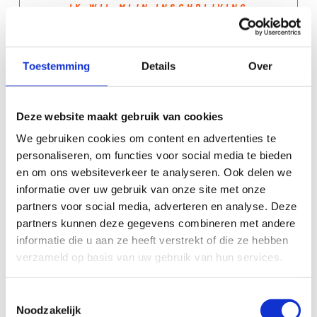
IK WIL MIJN INSCHRIJVING
ANNULEREN
Toestemming
Details
Over
Deze website maakt gebruik van cookies
Annuleringsregeling
We gebruiken cookies om content en advertenties te
personaliseren, om functies voor social media te bieden
Zoals gezegd verschilt het per organisatie of je (een
en om ons websiteverkeer te analyseren. Ook delen we
deel van) je inschrijfgeld terugkrijgt als je je inschrijving
informatie over uw gebruik van onze site met onze
partners voor social media, adverteren en analyse. Deze
om wat voor reden dan ook wilt annuleren. Over het
partners kunnen deze gegevens combineren met andere
algemeen geldt: hoe korter voor de wedstrijd je je
informatie die u aan ze heeft verstrekt of die ze hebben
inschrijving annuleert, hoe minder inschrijfgeld je
verzameld op basis van uw gebruik van hun services.
terugkrijgt.
Toestemmingsselectie
Heb je je ingeschreven via mijntriathlonNL dan houdt de
Noodzakelijk