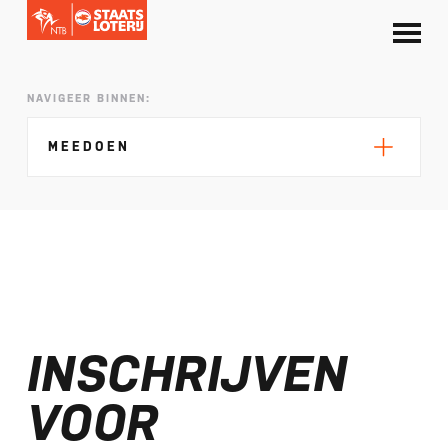
NAVIGEER BINNEN:
MEEDOEN
Triathlon Tour
Wintertriathlon
INSCHRIJVEN
Regionale jeugdwedstrijden
Jeugdtriathlon
VOOR
Nationale kampioenschappen
Crosstriathlon en crossduathlon