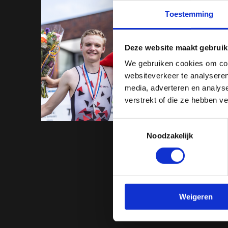
Toestemming
Deze website maakt gebruik
We gebruiken cookies om cont
websiteverkeer te analyseren
media, adverteren en analys
verstrekt of die ze hebben v
Toestemmingsselectie
Noodzakelijk
Prev
1
Weigeren