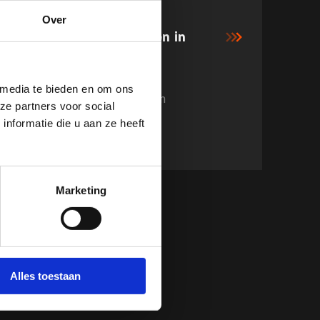
Over
28 APRIL 2019
Klamer net buiten top tien in
Bermuda
 media te bieden en om ons
Dertigste plaats voor Van Egdom
ze partners voor social
nformatie die u aan ze heeft
Marketing
90
Next
igingen van bijeenkomsten en
Alles toestaan
gen, je vindt ze hier.