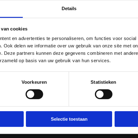
Details
29 APRIL 2019
JJC punten en EK tickets voor
Silke de Wolde en Jesse Cuijpers
 van cookies
ent en advertenties te personaliseren, om functies voor social
Winst voor Sem Lazaroms en Sonja de Koning
. Ook delen we informatie over uw gebruik van onze site met on
bij de jeugd
e. Deze partners kunnen deze gegevens combineren met andere i
erzameld op basis van uw gebruik van hun services.
Voorkeuren
Statistieken
…
77
78
79
80
81
82
83
…
Onze nieuwsberichten, voor jou op een rij gezet. Aankond
Selectie toestaan
evenementen, achtergronden uit de sport en bondsmededelin