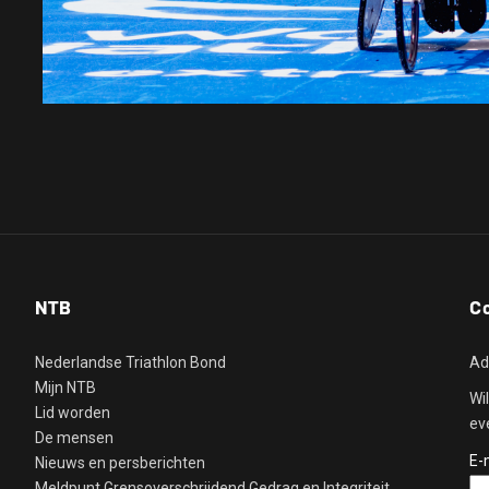
NTB
C
Nederlandse Triathlon Bond
Ad
Mijn NTB
Wi
Lid worden
ev
De mensen
E-
Nieuws en persberichten
Meldpunt Grensoverschrijdend Gedrag en Integriteit