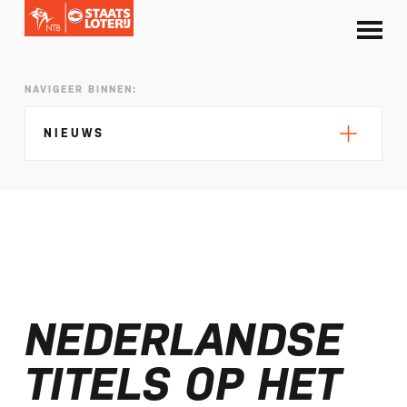
NAVIGEER BINNEN:
NIEUWS
Silke de Wolde negentiende in Elblag
TeamNL in Polen voor EK sprint
NEDERLANDSE
Selectie EK lange afstand Almere bekend
Kalenders T50 en T100 World Championship
TITELS OP HET
Tour 2027 bekend
NTB ontvangt bijdrage van Nederlandse