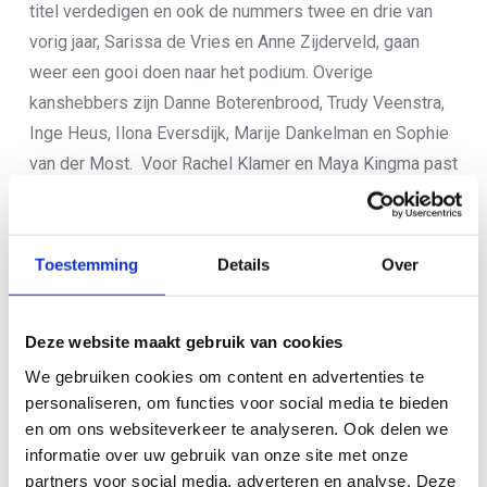
titel verdedigen en ook de nummers twee en drie van
vorig jaar, Sarissa de Vries en Anne Zijderveld, gaan
weer een gooi doen naar het podium. Overige
kanshebbers zijn Danne Boterenbrood, Trudy Veenstra,
Inge Heus, Ilona Eversdijk, Marije Dankelman en Sophie
van der Most. Voor Rachel Klamer en Maya Kingma past
het NK, net na het testevent in Tokio en kort voor het WK
in Lausanne volgende week, niet in het programma.
Toestemming
Details
Over
Programma
De vrouwen starten aankomende zaterdag om 14.00 uur
voor hun NK en eredivisiewedstrijd. De mannen volgen
Deze website maakt gebruik van cookies
anderhalf uur later en starten dus om 15:30 uur. Voor het
We gebruiken cookies om content en advertenties te
publiek is de wedstrijd in Veenendaal een goed te
personaliseren, om functies voor social media te bieden
volgen race. Het zwemparcours is overzichtelijk en
en om ons websiteverkeer te analyseren. Ook delen we
isvanaf de kant vrijwel helemaal te zien. Tijdens het
informatie over uw gebruik van onze site met onze
partners voor social media, adverteren en analyse. Deze
fietsen en lopen worden er meerdere rondes afgelegd,