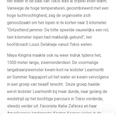
het water in de baai van Tokio was al vrijwel even warm.
Vanwege de hoge temperaturen, gecombineerd met een
hoge luchtvochtigheid, zag de organisatie zich
genoodzaakt om het lopen in te korten naar 5 kilometer.
“Ontzettend jammer. De hitte speelde nauwelijks een rol,
tien kilometer lopen had makkelijk gekund”, liet
hoofdcoach Louis Delahaije vanuit Tokio weten.
Maya Kingma maakte ook nu weer indruk tijdens het,
1500 meter lange, zwemonderdeel. De voormalige
langebaanzwemster kwam kort na leidster Learmonth
en Summer Rappaport uit het water en kwam vervolgens
in een groep van twaalf terecht. Deze groep haalde
eerst leidster Learmonth bij maar dunde, naar gelang de
wedstrijd op het bochtige parcours in Tokio vorderde,
steeds verder uit. Favoriete Katie Zaferes en haar
Amerikaanse landgenote Kirsten Kasper vielen in de