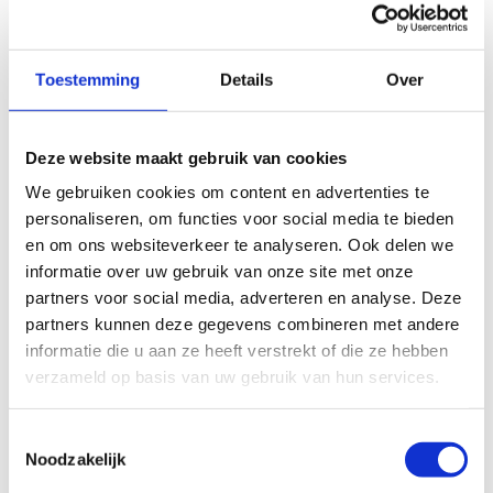
derde ronde weg na een valpartij en Kingma kon in de
vierde ronde het tempo, van met name Flora Duffy, niet
Toestemming
Details
Over
meer bijhouden.
De Nederlandse had aan een valpartij op de fiets vier
weken geleden rugklachten over gehouden. De pijn leek
Deze website maakt gebruik van cookies
voor de wedstrijd nagenoeg weg, maar in de race begon
We gebruiken cookies om content en advertenties te
personaliseren, om functies voor social media te bieden
haar rug toch weer op te spelen. “Per ronde kreeg ik
en om ons websiteverkeer te analyseren. Ook delen we
meer last en het werd steeds pijnlijker om een hoog
informatie over uw gebruik van onze site met onze
vermogen te leveren. Dit gecombineerd met een
partners voor social media, adverteren en analyse. Deze
trainingsachterstand vanwege die valpartij, zorgde
partners kunnen deze gegevens combineren met andere
ervoor dat ik moest lossen.” Kingma besloot met het
informatie die u aan ze heeft verstrekt of die ze hebben
oog op de mixed teamrelay op zondag om niet door te
verzameld op basis van uw gebruik van hun services.
duwen en stapte tijdens het fietsen af. “Hopelijk gaat het
zondag beter, de inspanningen zijn dan korter, dus ik
Toestemmingsselectie
Noodzakelijk
maak me er niet te veel zorgen over.”