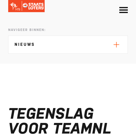
NAVIGEER BINNEN:
NIEUWS
Silke de Wolde negentiende in Elblag
TeamNL in Polen voor EK sprint
TEGENSLAG
Selectie EK lange afstand Almere bekend
Kalenders T50 en T100 World Championship
VOOR TEAMNL
Tour 2027 bekend
NTB ontvangt bijdrage van Nederlandse