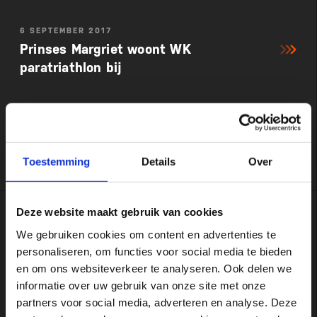
6 SEPTEMBER 2017
Prinses Margriet woont WK
paratriathlon bij
Hare Koninklijke Hoogheid Prinses Margriet der
Nederlanden is vrijdag 15 september in Rotterdam
aanwezig bij het WK paratriathlon
Toestemming
Details
Over
Deze website maakt gebruik van cookies
26 AUGUSTUS 2017
We gebruiken cookies om content en advertenties te
NK-titels sprint triathlon in Veenendaal
personaliseren, om functies voor social media te bieden
voor Nuyes en Heldoorn
en om ons websiteverkeer te analyseren. Ook delen we
informatie over uw gebruik van onze site met onze
Zeges in Eredivisie voor Ferro Mosae Maastricht en
partners voor social media, adverteren en analyse. Deze