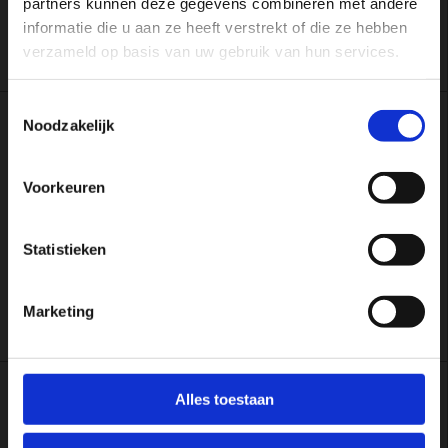
partners kunnen deze gegevens combineren met andere
Squadra Eindhoven
informatie die u aan ze heeft verstrekt of die ze hebben
verzameld op basis van uw gebruik van hun services.
Toestemmingsselectie
Noodzakelijk
22 AUGUSTUS 2017
NTB verhuist naar Papendal
Voorkeuren
Vanaf 1 september 2017 is de NTB gehuisvest op
Statistieken
Papendal
Marketing
Alles toestaan
20 JULI 2017
Bidprocedure NK’s 2018 en 2019