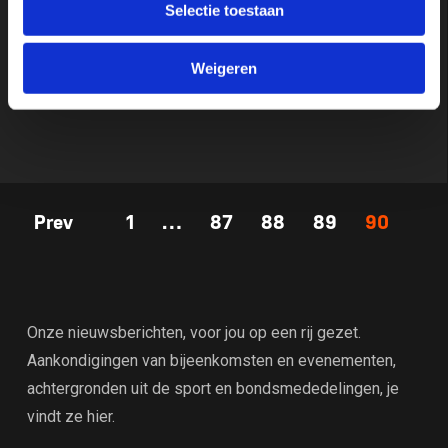
Selectie toestaan
Het bondsbestuur van de NTB nodigt geïnteresseerde
Weigeren
evenementenorganisaties uit een bid uit te brengen
voor een of meer NK’s voor 2018 en 2019
Prev
1
…
87
88
89
90
Onze nieuwsberichten, voor jou op een rij gezet.
Aankondigingen van bijeenkomsten en evenementen,
achtergronden uit de sport en bondsmededelingen, je
vindt ze hier.