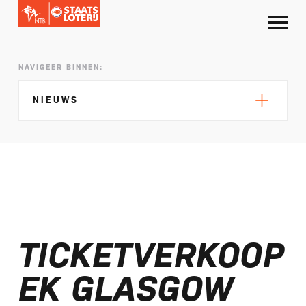
NAVIGEER BINNEN:
NIEUWS
Silke de Wolde negentiende in Elblag
TeamNL in Polen voor EK sprint
TICKETVERKOOP
Selectie EK lange afstand Almere bekend
Kalenders T50 en T100 World Championship
EK GLASGOW
Tour 2027 bekend
NTB ontvangt bijdrage van Nederlandse