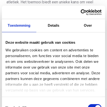
atletiek. Het toernooi biedt een unieke kans om veel
verschillende topsporters in korte tijd in actie te zien in
een niet-Olympisch jaar. Voor het EK triathlon is deze
week de ticketverkoop gestart, met een familie- en
Toestemming
Details
Over
vriendenprijs die recht geeft op 20% korting. De races
vinden plaats op 9, 10 en 11 augustus in en rond
Strathclyde Park.
Deze website maakt gebruik van cookies
We gebruiken cookies om content en advertenties te
Tickets kopen kan via de website van de organisatie:
personaliseren, om functies voor social media te bieden
www.glasgow2018.com
en om ons websiteverkeer te analyseren. Ook delen we
informatie over uw gebruik van onze site met onze
partners voor social media, adverteren en analyse. Deze
partners kunnen deze gegevens combineren met andere
informatie die u aan ze heeft verstrekt of die ze hebben
verzameld op basis van uw gebruik van hun services.
LEES VOLGEND ARTIKEL
Toestemmingsselectie