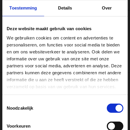
Toestemming
Details
Over
4 OKTOBER 2018
Deze website maakt gebruik van cookies
Wolthuizen en Van Dijk favoriet in
Spijkenisse
We gebruiken cookies om content en advertenties te
personaliseren, om functies voor social media te bieden
en om ons websiteverkeer te analyseren. Ook delen we
NK Run Bike Run
informatie over uw gebruik van onze site met onze
partners voor social media, adverteren en analyse. Deze
partners kunnen deze gegevens combineren met andere
informatie die u aan ze heeft verstrekt of die ze hebben
2 OKTOBER 2018
verzameld op basis van uw gebruik van hun services.
Aanmelding kandidaten
sportverkiezingen
Toestemmingsselectie
Noodzakelijk
Wie worden de sporters van het jaar 2018?
Voorkeuren