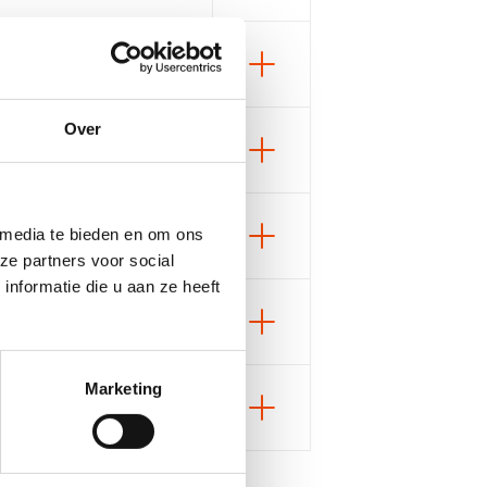
Open
Open
Over
Open
code?
 media te bieden en om ons
d)
ze partners voor social
Open
den)
nformatie die u aan ze heeft
W)
 alles regelt rondom je club”)
Open
Marketing
vragen)
Open
et)