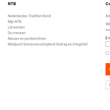
NTB
C
Nederlandse Triathlon Bond
Ad
Mijn NTB
Wi
Lid worden
ev
De mensen
E-
Nieuws en persberichten
Meldpunt Grensoverschrijdend Gedrag en Integriteit
Pr
Fa