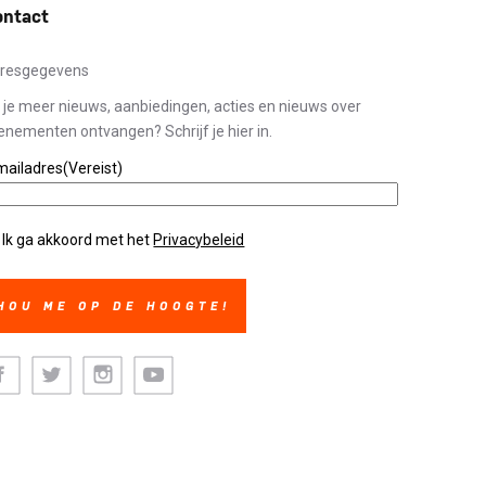
ontact
resgegevens
l je meer nieuws, aanbiedingen, acties en nieuws over
enementen ontvangen? Schrijf je hier in.
mailadres
(Vereist)
ivacybeleid
(Vereist)
Ik ga akkoord met het
Privacybeleid
cebook
Twitter
Instagram
Youtube