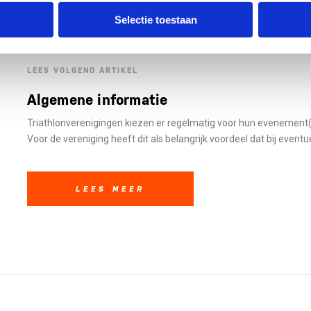
NK Tune korte versie
(1 minuut – t.b.v. startprocedure)
Selectie toestaan
NK Tune lange versie
(>5 min. t.b.v. prijsuitreikingen)
Starttune JJC
(50 seconden)
LEES VOLGEND ARTIKEL
Algemene informatie
Triathlonverenigingen kiezen er regelmatig voor hun evenement(e
Voor de vereniging heeft dit als belangrijk voordeel dat bij eventuee
LEES MEER