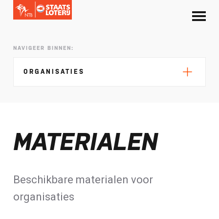
NAVIGEER BINNEN:
ORGANISATIES
MATERIALEN
Materialen
Opleidingen bestuurlijk kader
Privacy (AVG)
Beschikbare materialen voor
WBTR
organisaties
Evenementenpakket
Downloads voor organisaties