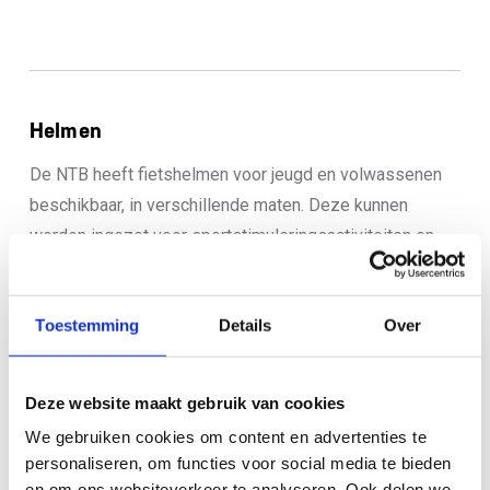
Helmen
De NTB heeft fietshelmen voor jeugd en volwassenen
beschikbaar, in verschillende maten. Deze kunnen
worden ingezet voor sportstimuleringsactiviteiten en
(jeugd)wedstrijden. Denk aan het geven van clinics op
scholen, Start2Tri bij een vereniging, de organisatie van
Toestemming
Details
Over
scholentriathlons en natuurlijk ook als leenhelm voor
deelnemers tijdens (jeugd)wedstrijden.
Deze website maakt gebruik van cookies
Meer informatie in onderstaande document en via
materiaal@triathlonbond.nl
We gebruiken cookies om content en advertenties te
personaliseren, om functies voor social media te bieden
en om ons websiteverkeer te analyseren. Ook delen we