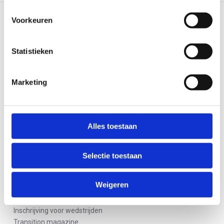
Voorkeuren
LEES VOLGEND ARTIKEL
Hotelplanner.com
Statistieken
Marketing
LEES MEER
Alles toestaan
Selectie toestaan
Veel bezocht
Weigeren
mijntriathlonNL
Inschrijving voor wedstrijden
Transition magazine