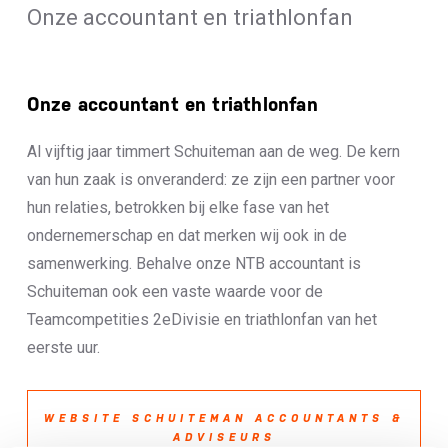
Onze accountant en triathlonfan
Rompelberg Cycling Holidays
TrainingPeaks
Nutrisense
Onze accountant en triathlonfan
Schuiteman Accountants & Adviseurs
Hotelplanner.com
Al
vijftig jaar
timmert
Schuiteman
aan de weg
.
De kern
Staatsloterij
van
hun
zaak
is
onveranderd:
ze zijn
een partner voor
OnePlan
hun
relaties
,
betrokken bij elke fase van het
Normec AWS
ondernemerschap
en dat merken wij ook
in de
Watersley Sports en Talent Park
samenwerking
. Behalve
onze NTB
accountant
is
Zilveren Kruis
Schuiteman ook een vaste waarde
voor
de
Teamcompetities 2eDivisie
en triathlonfan van het
eerste uur.
WEBSITE SCHUITEMAN ACCOUNTANTS &
ADVISEURS