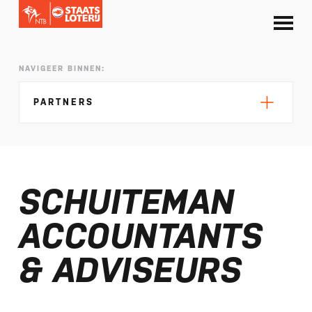
NAVIGEER BINNEN:
PARTNERS
SCHUITEMAN
Traffic Chart
ACCOUNTANTS
Mijnzwemcoach (KNZB)
Livis (EHBO)
& ADVISEURS
TriathlonWorld
Everion
TeamNL