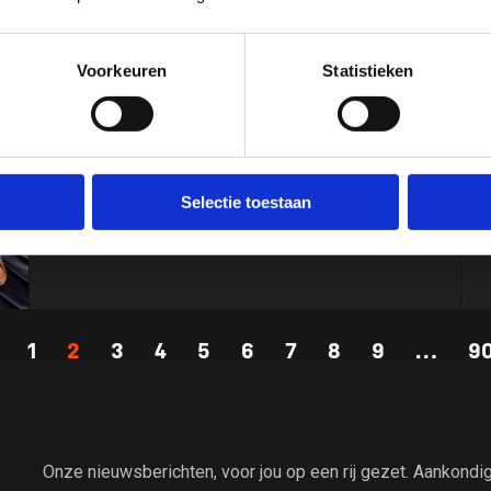
TeamNL met vier atleten naar EK
Tarragona
Voorkeuren
Statistieken
Elite- en agegroupatleten strijden om titels
Selectie toestaan
1
2
3
4
5
6
7
8
9
…
9
Onze nieuwsberichten, voor jou op een rij gezet. Aankond