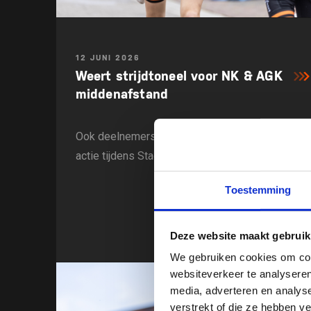
12 JUNI 2026
Weert strijdtoneel voor NK & AGK
middenafstand
Ook deelnemers Schuiteman 2eDivisie Zuid in
actie tijdens Stadstriathlon Weert
Toestemming
Deze website maakt gebruik
We gebruiken cookies om cont
websiteverkeer te analyseren
media, adverteren en analys
verstrekt of die ze hebben v