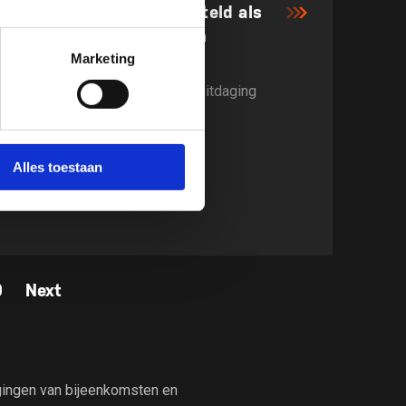
Marcel ten Wolde aangesteld als
bondscoach paratriathlon
Marketing
Ten Wolde kijkt uit naar nieuwe uitdaging
Alles toestaan
0
Next
igingen van bijeenkomsten en