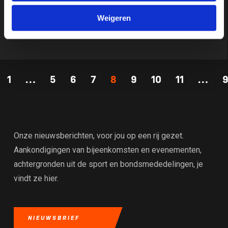
Inschrijving opent begin oktober
Weigeren
1
…
5
6
7
8
9
10
11
…
Onze nieuwsberichten, voor jou op een rij gezet.
Aankondigingen van bijeenkomsten en evenementen,
achtergronden uit de sport en bondsmededelingen, je
vindt ze hier.
NIEUWSBRIEF