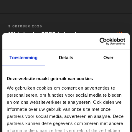
9 OKTOBER 2025
NK-kalender 2026 bekend
NK duathlon over de middenafstand nieuw komend
Toestemming
Details
Over
seizoen
Deze website maakt gebruik van cookies
We gebruiken cookies om content en advertenties te
personaliseren, om functies voor social media te bieden
3 OKTOBER 2025
en om ons websiteverkeer te analyseren. Ook delen we
Even voorstellen: Iris van Zuilen
informatie over uw gebruik van onze site met onze
partners voor social media, adverteren en analyse. Deze
‘De sport, het contact met mensen en netwerken: alles
partners kunnen deze gegevens combineren met andere
informatie die u aan ze heeft verstrekt of die ze hebben
valt hier op z’n plek’