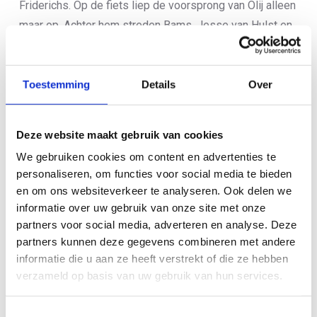
Friderichs. Op de fiets liep de voorsprong van Olij alleen
maar op. Achter hem streden Bams, Jesse van Hulst en
Marijn Markusse op ruime afstand voor een podiumplek.
Friderichs moest helaas de strijd om de medailles
staken na een valpartij.
Toestemming
Details
Over
Olij bleef zijn voorsprong uitbreiden en stelde zijn
gouden medaille veilig, waarmee hij zijn eerste nationale
Deze website maakt gebruik van cookies
titel binnensleepte. Markusse volgde op de tweede
We gebruiken cookies om content en advertenties te
plaats, terwijl Rick Paffen, die tijdens het looponderdeel
personaliseren, om functies voor social media te bieden
en om ons websiteverkeer te analyseren. Ook delen we
van de negende naar de derde plek opschoof, het brons
informatie over uw gebruik van onze site met onze
veiligstelde.
partners voor social media, adverteren en analyse. Deze
partners kunnen deze gegevens combineren met andere
informatie die u aan ze heeft verstrekt of die ze hebben
verzameld op basis van uw gebruik van hun services.
Toestemmingsselectie