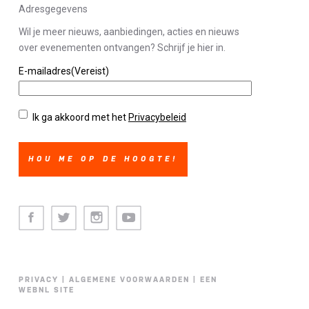
Adresgegevens
Wil je meer nieuws, aanbiedingen, acties en nieuws
over evenementen ontvangen? Schrijf je hier in.
E-mailadres
(Vereist)
Privacybeleid
(Vereist)
Ik ga akkoord met het
Privacybeleid
Facebook
Twitter
Instagram
Youtube
PRIVACY
|
ALGEMENE VOORWAARDEN
|
EEN
WEBNL SITE