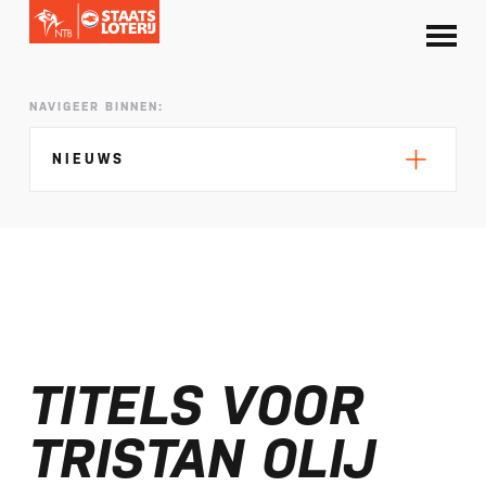
NAVIGEER BINNEN:
NIEUWS
Silke de Wolde negentiende in Elblag
TeamNL in Polen voor EK sprint
TITELS VOOR
Selectie EK lange afstand Almere bekend
Kalenders T50 en T100 World Championship
TRISTAN OLIJ
Tour 2027 bekend
NTB ontvangt bijdrage van Nederlandse