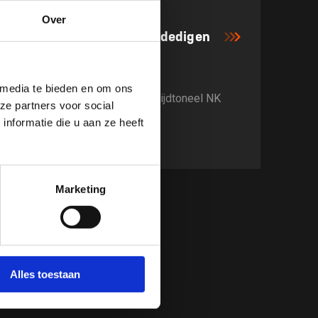
Over
14 MEI 2026
Kwaaitaal en Veltman verdedigen
titels in Spijkenisse
 media te bieden en om ons
Spijkenisse voor tweede jaar strijdtoneel NK
ze partners voor social
aquathlon
nformatie die u aan ze heeft
Marketing
0
Next
igingen van bijeenkomsten en
Alles toestaan
gen, je vindt ze hier.