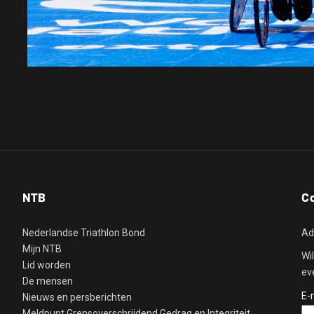
NTB
C
Nederlandse Triathlon Bond
Ad
Mijn NTB
Wi
Lid worden
ev
De mensen
E-
Nieuws en persberichten
Meldpunt Grensoverschrijdend Gedrag en Integriteit