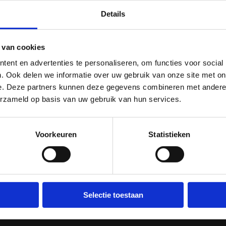
Details
15 MEI 2026
Vier Nederlanders aan de start in
Yokohama
 van cookies
ent en advertenties te personaliseren, om functies voor social
WTPS en WTCS in Japan
. Ook delen we informatie over uw gebruik van onze site met on
e. Deze partners kunnen deze gegevens combineren met andere i
erzameld op basis van uw gebruik van hun services.
Voorkeuren
Statistieken
1
2
3
4
5
6
7
8
9
…
9
Onze nieuwsberichten, voor jou op een rij gezet. Aankond
Selectie toestaan
evenementen, achtergronden uit de sport en bondsmededelin