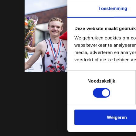
Toestemming
Deze website maakt gebruik
We gebruiken cookies om cont
websiteverkeer te analyseren
media, adverteren en analys
verstrekt of die ze hebben v
Toestemmingsselectie
Noodzakelijk
Prev
Weigeren