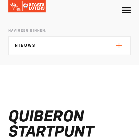
NAVIGEER BINNEN:
NIEUWS
Silke de Wolde negentiende in Elblag
TeamNL in Polen voor EK sprint
QUIBERON
Selectie EK lange afstand Almere bekend
Kalenders T50 en T100 World Championship
STARTPUNT
Tour 2027 bekend
NTB ontvangt bijdrage van Nederlandse