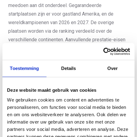
meedoen aan dit onderdeel. Gegarandeerde
startplaatsen zijn er voor gastland Amerika, en de
wereldkampioenen van 2026 en 2027. De overige
plaatsen worden via de ranking verdeeld over de
verschillende continenten. Aanvullende prestatie-eisen
vanuit NOC*NSF zijn nog niet bekend.
Een top acht-notering is het grote doel in Quiberon. “In
Toestemming
Details
Over
een mixed relay spelen heel veel factoren mee, het kan
echt alle kanten op”, vervolgt Dijkshoorn. “De top acht is
realistisch, maar als alles goed valt, kunnen we ook
Deze website maakt gebruik van cookies
zomaar vierde worden of met een beetje geluk op het
We gebruiken cookies om content en advertenties te
podium komen. Iedereen is fit en wat voor mij net zo
personaliseren, om functies voor social media te bieden
belangrijk is, is dat de sfeer goed is. Dat is hét
en om ons websiteverkeer te analyseren. Ook delen we
fundament om als team goed te kunnen presteren. Dat
informatie over uw gebruik van onze site met onze
partners voor social media, adverteren en analyse. Deze
was vorige week tijdens het EK in Tarragona ook goed
partners kunnen deze gegevens combineren met andere