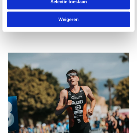
Selectie toestaan
4 oktober: World Cup Rome (Italië)
8 november: World Cup Hongkong (China) onder
Weigeren
voorbehoud