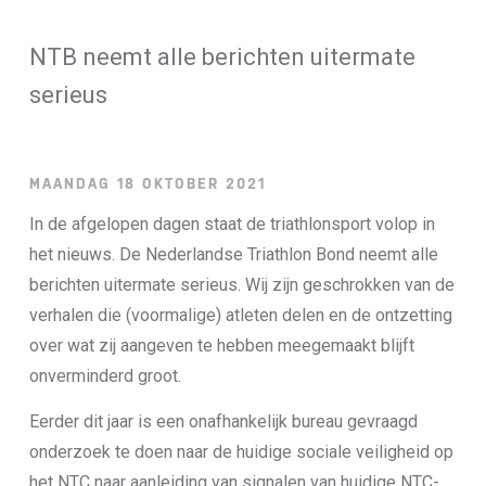
Loterij​
NTB neemt alle berichten uitermate
ALLE NIEUWSBERICHTEN
serieus
MAANDAG 18 OKTOBER 2021
In de afgelopen dagen staat de triathlonsport volop in
het nieuws. De Nederlandse Triathlon Bond neemt alle
berichten uitermate serieus. Wij zijn geschrokken van de
verhalen die (voormalige) atleten delen en de ontzetting
over wat zij aangeven te hebben meegemaakt blijft
onverminderd groot.
Eerder dit jaar is een onafhankelijk bureau gevraagd
onderzoek te doen naar de huidige sociale veiligheid op
het NTC naar aanleiding van signalen van huidige NTC-