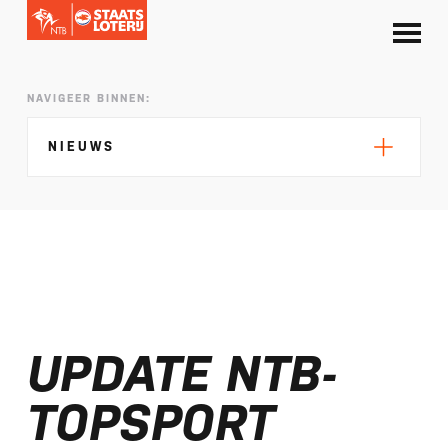
NAVIGEER BINNEN:
NIEUWS
Silke de Wolde negentiende in Elblag
TeamNL in Polen voor EK sprint
UPDATE NTB-
Selectie EK lange afstand Almere bekend
Kalenders T50 en T100 World Championship
TOPSPORT
Tour 2027 bekend
NTB ontvangt bijdrage van Nederlandse