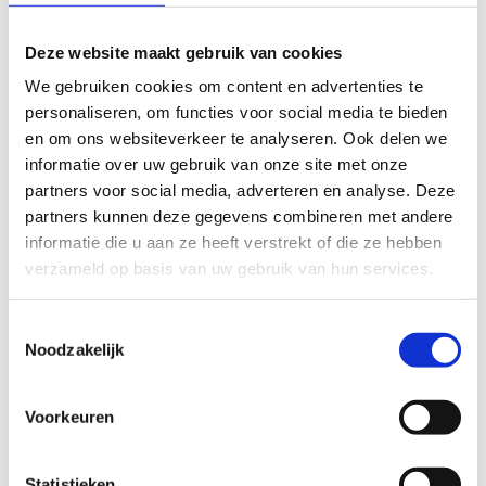
toeschouwers kijken we vaak alleen naar het
eindresultaat, maar alleen al het afdwingen van
Deze website maakt gebruik van cookies
kwalificatie is een prestatie van formaat. Jullie behoren
We gebruiken cookies om content en advertenties te
tot de beste triatleten ter de wereld en wij geloven in
personaliseren, om functies voor social media te bieden
jullie kunnen.
en om ons websiteverkeer te analyseren. Ook delen we
informatie over uw gebruik van onze site met onze
De NTB en alle triathlonfans wensen TeamNL Triathlon
partners voor social media, adverteren en analyse. Deze
dan ook heel veel succes toe in de individuele
partners kunnen deze gegevens combineren met andere
wedstrijden en in de mixed teamrelay. Hopelijk kunnen
informatie die u aan ze heeft verstrekt of die ze hebben
jullie ondanks alle spanningen en zenuwen ook genieten
verzameld op basis van uw gebruik van hun services.
van de races en de unieke ervaringen die jullie te
wachten staan.
Toestemmingsselectie
Noodzakelijk
We denken aan jullie en gaan jullie vanaf de zijlijn keihard
aanmoedigen.
Voorkeuren
Statistieken