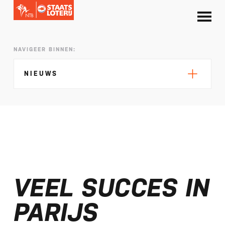
NAVIGEER BINNEN:
NIEUWS
Silke de Wolde negentiende in Elblag
TeamNL in Polen voor EK sprint
VEEL SUCCES IN
Selectie EK lange afstand Almere bekend
Kalenders T50 en T100 World Championship
PARIJS
Tour 2027 bekend
NTB ontvangt bijdrage van Nederlandse