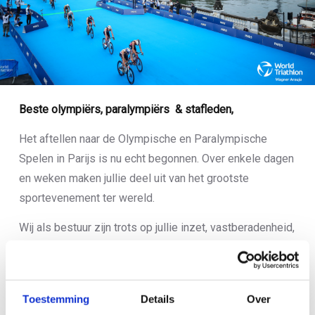
Beste olympiërs, paralympiërs & stafleden,
Het aftellen naar de Olympische en Paralympische
Spelen in Parijs is nu echt begonnen. Over enkele dagen
en weken maken jullie deel uit van het grootste
sportevenement ter wereld.
Wij als bestuur zijn trots op jullie inzet, vastberadenheid,
passie en toewijding die er uiteindelijk voor heeft
gezorgd dat jullie in Frankrijk in actie komen.
De weg naar Parijs was niet altijd eenvoudig. Als
Toestemming
Details
Over