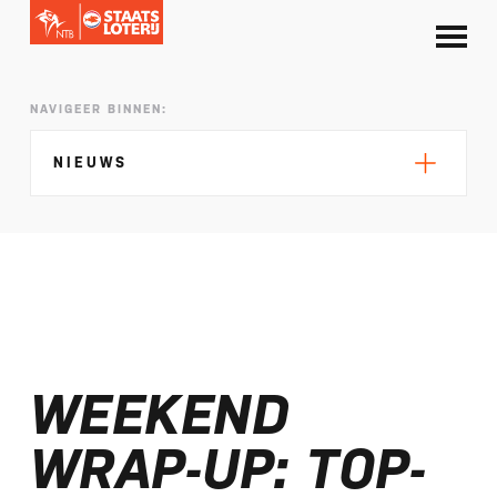
NAVIGEER BINNEN:
NIEUWS
Silke de Wolde negentiende in Elblag
TeamNL in Polen voor EK sprint
WEEKEND
Selectie EK lange afstand Almere bekend
Kalenders T50 en T100 World Championship
WRAP-UP: TOP-
Tour 2027 bekend
NTB ontvangt bijdrage van Nederlandse