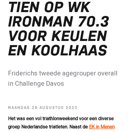
TIEN OP WK
Loterij​
IRONMAN 70.3
ALLE NIEUWSBERICHTEN
VOOR KEULEN
EN KOOLHAAS
Friderichs tweede agegrouper overall
in Challenge Davos
MAANDAG 28 AUGUSTUS 2023
Het was een vol triathlonweekend voor een diverse
groep Nederlandse triatleten. Naast de
EK in Menen