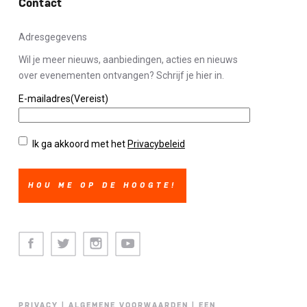
Contact
Adresgegevens
Wil je meer nieuws, aanbiedingen, acties en nieuws
over evenementen ontvangen? Schrijf je hier in.
E-mailadres
(Vereist)
Privacybeleid
(Vereist)
Ik ga akkoord met het
Privacybeleid
Facebook
Twitter
Instagram
Youtube
PRIVACY
|
ALGEMENE VOORWAARDEN
|
EEN