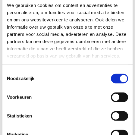
We gebruiken cookies om content en advertenties te
personaliseren, om functies voor social media te bieden
en om ons websiteverkeer te analyseren. Ook delen we
informatie over uw gebruik van onze site met onze
partners voor social media, adverteren en analyse. Deze
partners kunnen deze gegevens combineren met andere
informatie die u aan ze heeft verstrekt of die ze hebben
Youri Keulen tiende tijdens EK Ironman in
verzameld op basis van uw gebruik van hun services.
Tallinn
Toestemmingsselectie
Youri Keulen kwam op zaterdag in actie tijdens het
Noodzakelijk
Europees Kampioenschap Ironman. Het kampioenschap
over de halve afstand vond dit jaar plaats in Tallinn, de
Voorkeuren
hoofdstad van Estland. De wedstrijd werd gewonnen
door de Belg Pieter Heemeryck, die zo’n twee minuten
Statistieken
voorsprong had op de nummer twee. Keulen keek tegen
een kleine achterstand aan na het zwemmen, maar
fietste zichzelf terug in de wedstrijd. Uiteindelijk finishte
Marketing