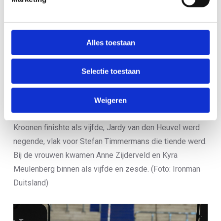
hij als negende, zo’n twee minuten achter het podium.
Zes Nederlanders in top-tien Ironman 70.3
Alles toestaan
Duisburg
Selectie toestaan
Maar liefst zes agegroupers haalden de top-tien van het
overall klassement in de halve Ironman in Duisburg. Pim
van Diemen wist de wedstrijd te winnen in 3 uur en 44
Weigeren
minuten, ruim drie minuten voor de nummer twee. Sem
Kroonen finishte als vijfde, Jardy van den Heuvel werd
negende, vlak voor Stefan Timmermans die tiende werd.
Bij de vrouwen kwamen Anne Zijderveld en Kyra
Meulenberg binnen als vijfde en zesde. (Foto: Ironman
Duitsland)