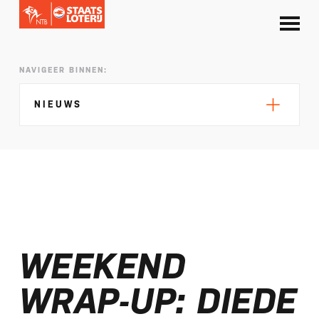
NAVIGEER BINNEN:
NIEUWS
Silke de Wolde negentiende in Elblag
TeamNL in Polen voor EK sprint
WEEKEND
Selectie EK lange afstand Almere bekend
Kalenders T50 en T100 World Championship
WRAP-UP: DIEDE
Tour 2027 bekend
NTB ontvangt bijdrage van Nederlandse