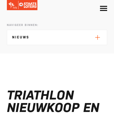
NAVIGEER BINNEN:
NIEUWS
Silke de Wolde negentiende in Elblag
TeamNL in Polen voor EK sprint
TRIATHLON
Selectie EK lange afstand Almere bekend
Kalenders T50 en T100 World Championship
NIEUWKOOP EN
Tour 2027 bekend
NTB ontvangt bijdrage van Nederlandse