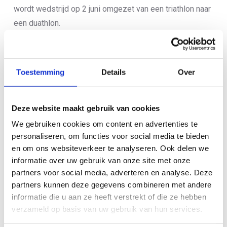
wordt wedstrijd op 2 juni omgezet van een triathlon naar
een duathlon.
Het meten van toxiciteit in blauwalg is nog niet
opgenomen in de reglementen van zowel de World
Toestemming
Details
Over
Triathlon als de NTB. “Als bond kunnen we niet afwijken
van het reglement waardoor de wedstrijd in Nieuwkoop
dit jaar helaas geen NK zal zijn”, aldus NTB-directeur
Deze website maakt gebruik van cookies
Thorwald Veneberg die bij de gesprekken aanwezig
We gebruiken cookies om content en advertenties te
was. “Het is natuurlijk wel heel positief dat deze testen
personaliseren, om functies voor social media te bieden
nu beschikbaar zijn en we gaan dan ook kijken of we, in
en om ons websiteverkeer te analyseren. Ook delen we
samenwerking met World Triathlon, de reglementen
informatie over uw gebruik van onze site met onze
kunnen aanpassen. Hoe snel dit kan, blijft afwachten,
partners voor social media, adverteren en analyse. Deze
partners kunnen deze gegevens combineren met andere
maar voor nu zijn we heel blij dat we dit probleem –
informatie die u aan ze heeft verstrekt of die ze hebben
waarvoor we ook in contact zijn met
Platform
verzameld op basis van uw gebruik van hun services.
Blauwalgen
– samen met Stichting Triathlon