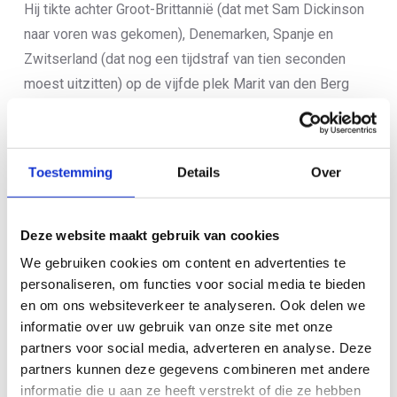
Hij tikte achter Groot-Brittannië (dat met Sam Dickinson
naar voren was gekomen), Denemarken, Spanje en
Zwitserland (dat nog een tijdstraf van tien seconden
moest uitzitten) op de vijfde plek Marit van den Berg
aan.
Groot-Brittannië nam tijdens het zwemmen afstand van
de rest van de concurrentie en bleef ook op de fiets
Toestemming
Details
Over
vooruit. Jessica Fullagar liep voor Team GBR naar de
Europese titel, voor Spanje en Frankrijk. Frankrijk werd
Deze website maakt gebruik van cookies
echter na de finish gediskwalificeerd, waardoor
We gebruiken cookies om content en advertenties te
Zwitserland, ondanks de tijdstraf, toch nog als derde
personaliseren, om functies voor social media te bieden
eindigde.
en om ons websiteverkeer te analyseren. Ook delen we
informatie over uw gebruik van onze site met onze
Anne Holm, die op de fiets moest lossen na het missen
partners voor social media, adverteren en analyse. Deze
van de bocht, legde voor Denemarken in eerste instantie
partners kunnen deze gegevens combineren met andere
beslag op de vijfde plek, maar werd nu vierde. Van den
informatie die u aan ze heeft verstrekt of die ze hebben