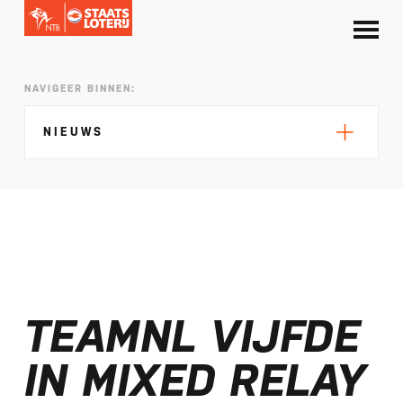
NAVIGEER BINNEN:
NIEUWS
Silke de Wolde negentiende in Elblag
TeamNL in Polen voor EK sprint
TEAMNL VIJFDE
Selectie EK lange afstand Almere bekend
Kalenders T50 en T100 World Championship
IN MIXED RELAY
Tour 2027 bekend
NTB ontvangt bijdrage van Nederlandse