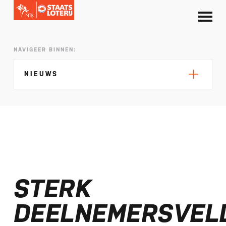
NAVIGEER BINNEN:
NIEUWS
Silke de Wolde negentiende in Elblag
TeamNL in Polen voor EK sprint
STERK
Selectie EK lange afstand Almere bekend
Kalenders T50 en T100 World Championship
DEELNEMERSVEL
Tour 2027 bekend
NTB ontvangt bijdrage van Nederlandse