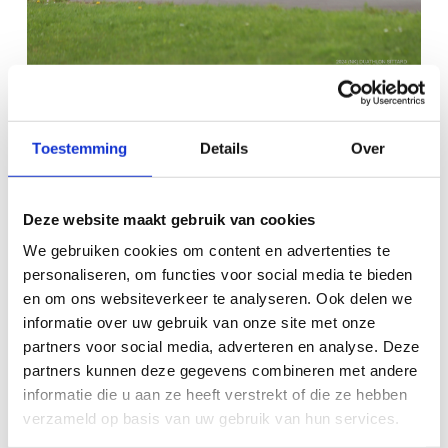
Het veld bij de vrouwen is iets minder groot, maar met
Toestemming
Details
Over
namen als Rachel Klamer, Robin Dreijling, Babette
Rosman, Silke de Wolde, Merel Veltman, Aniek Mars en
Sophie van der Most, zal Aline Kootstra (rechts op de
Deze website maakt gebruik van cookies
foto) in ieder geval meer tegenstand krijgen dan een jaar
We gebruiken cookies om content en advertenties te
geleden.
personaliseren, om functies voor social media te bieden
en om ons websiteverkeer te analyseren. Ook delen we
Het autovrije Tom Dumoulin Bike Park is alweer voor het
informatie over uw gebruik van onze site met onze
derde jaar het strijdtoneel voor het NK over de
partners voor social media, adverteren en analyse. Deze
sprintafstand. Het NK werd de afgelopen twee jaar
partners kunnen deze gegevens combineren met andere
georganiseerd door Armand van der Smissen en het
informatie die u aan ze heeft verstrekt of die ze hebben
verzameld op basis van uw gebruik van hun services.
bondsbureau, maar is nu overgenomen door Triathlon