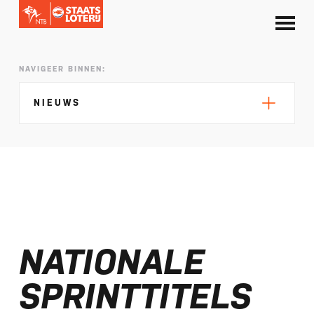
NAVIGEER BINNEN:
NIEUWS
Silke de Wolde negentiende in Elblag
TeamNL in Polen voor EK sprint
NATIONALE
Selectie EK lange afstand Almere bekend
Kalenders T50 en T100 World Championship
SPRINTTITELS
Tour 2027 bekend
NTB ontvangt bijdrage van Nederlandse