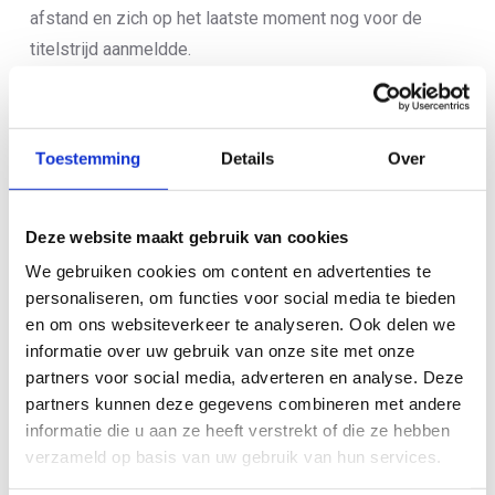
afstand en zich op het laatste moment nog voor de
titelstrijd aanmeldde.
Eenmaal op de fiets werd de achterstand op Kolkman,
Panjer en Cuijpers gedicht en kwam er vooraan een
groep van vijftien atleten samen, met daarachter weer
Toestemming
Details
Over
een grote groep van zo’n twintig man. Tijdens het
looponderdeel liet VZC geen misverstand over haar
Deze website maakt gebruik van cookies
ambities. Kolkman, Panjer en Van Egdom namen de
We gebruiken cookies om content en advertenties te
leiding en leken ook dit keer weer af te stevenen op een
personaliseren, om functies voor social media te bieden
volledig VZC-podium. Het was uiteindelijk Van Egdom
en om ons websiteverkeer te analyseren. Ook delen we
die zijn titel uit 2021 – het NK sprint werd in 2022
informatie over uw gebruik van onze site met onze
afgelast – wist te prolongeren. “Ik voelde me niet de
partners voor social media, adverteren en analyse. Deze
partners kunnen deze gegevens combineren met andere
sterkste vandaag, dus na anderhalve kilometer heb ik
informatie die u aan ze heeft verstrekt of die ze hebben
een paar versnellingen achter elkaar geplaatst om te
verzameld op basis van uw gebruik van hun services.
kijken of ik ze mentaal een beetje kon breken”, blikte