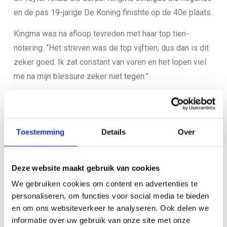
en de pas 19-jarige De Koning finishte op de 40e plaats.
Kingma was na afloop tevreden met haar top tien-
notering. “Het streven was de top vijftien, dus dan is dit
zeker goed. Ik zat constant van voren en het lopen viel
me na mijn blessure zeker niet tegen.”
Bij de mannen was de overwinning voor de Brit Alex Yee.
Landgenoot Jonathan Brownlee legde beslag op de
tweede plek, terwijl de Braziliaan Manoel Messias
Toestemming
Details
Over
verrassend als derde eindigde. Richard Murray, sinds dit
seizoen uitkomend voor Nederland, had na zijn valpartij
Deze website maakt gebruik van cookies
tijdens het looponderdeel van de Super League Triathlon
in Toulouse, nog te veel last van zijn ribben en kwam
We gebruiken cookies om content en advertenties te
personaliseren, om functies voor social media te bieden
niet aan de start.
en om ons websiteverkeer te analyseren. Ook delen we
informatie over uw gebruik van onze site met onze