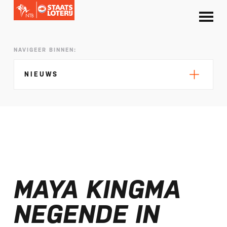
NAVIGEER BINNEN:
NIEUWS
Silke de Wolde negentiende in Elblag
TeamNL in Polen voor EK sprint
MAYA KINGMA
Selectie EK lange afstand Almere bekend
Kalenders T50 en T100 World Championship
NEGENDE IN
Tour 2027 bekend
NTB ontvangt bijdrage van Nederlandse