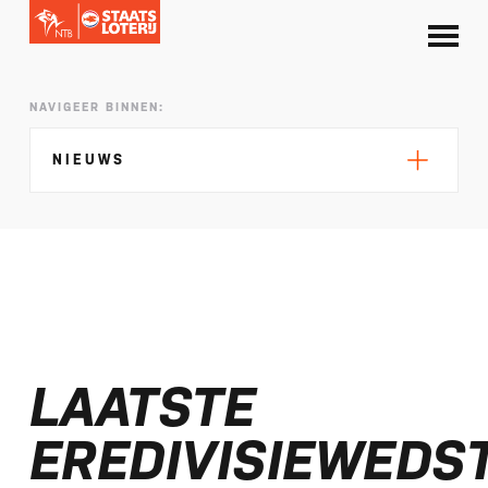
NAVIGEER BINNEN:
NIEUWS
Silke de Wolde negentiende in Elblag
TeamNL in Polen voor EK sprint
LAATSTE
Selectie EK lange afstand Almere bekend
Kalenders T50 en T100 World Championship
EREDIVISIEWEDS
Tour 2027 bekend
NTB ontvangt bijdrage van Nederlandse