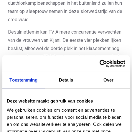
duathlonkampioenschappen in het buitenland zullen hun
team op sleeptouw nemen in deze slotwedstrijd van de
eredivisie.
Desalniettemin kan TV Almere concurrentie verwachten
van de vrouwen van Kijani. De eerste vier plekken lijken
beslist, alhoewel de derde plek in het klassement nog
spannend wordt. EDO Sports is nu het derde team in de
tussenstand, Hellas volgt daar vlak achter als vierde. De
teams vijf tot en met negen kunnen nog wisselen van
Toestemming
Details
Over
positie, omdat alles daar nog dicht bij elkaar zit.
Gevecht voor derde plek bij de mannen
Deze website maakt gebruik van cookies
Het hele seizoen zijn het VZC Veenendaal en TV
We gebruiken cookies om content en advertenties te
Dordrecht die het vaakst op het podium staan. De derde
personaliseren, om functies voor social media te bieden
plek in het klassement is – net als bij de vrouwen –
en om ons websiteverkeer te analyseren. Ook delen we
daarentegen nog niet zeker. Triteam Groningen, TriCan,
informatie over uw gebruik van onze site met onze