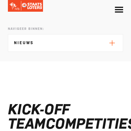
NAVIGEER BINNEN:
NIEUWS
Silke de Wolde negentiende in Elblag
TeamNL in Polen voor EK sprint
KICK-OFF
Selectie EK lange afstand Almere bekend
Kalenders T50 en T100 World Championship
TEAMCOMPETITIE
Tour 2027 bekend
NTB ontvangt bijdrage van Nederlandse