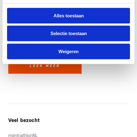
TeamNL Triathlon in Polen voor EK
sprint
Alles toestaan
Een week later doen ook zes Nederlanders mee aan het WK
studenten in het Zwitserse Nyon. Het WK studenten is
Selectie toestaan
toegankelijk voor atleten die studeren op hbo-/wo-niveau (of
maximaal ...
Weigeren
LEES MEER
Veel bezocht
mijntriathlonNL