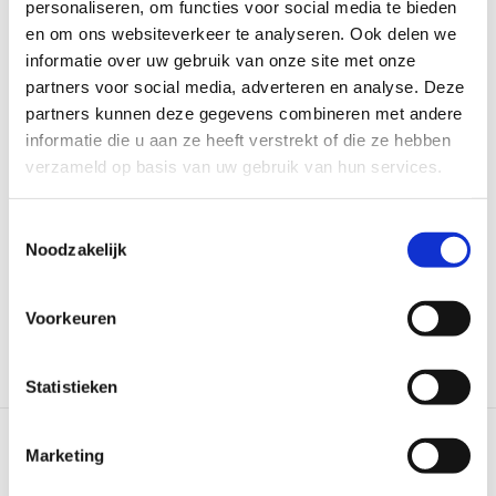
personaliseren, om functies voor social media te bieden
nemen. We kijken met de captains vooruit naar het
en om ons websiteverkeer te analyseren. Ook delen we
nieuwe seizoen, delen ontwikkelingen en informeren
informatie over uw gebruik van onze site met onze
iedereen over praktische zaken. Vervolgens kunnen
partners voor social media, adverteren en analyse. Deze
captains deze informatie verder verspreiden binnen hun
partners kunnen deze gegevens combineren met andere
team / vereniging.
informatie die u aan ze heeft verstrekt of die ze hebben
verzameld op basis van uw gebruik van hun services.
We starten om 20.00 uur. Hieronder vind je de link naar
de meeting. Aanmelden is niet nodig.
Toestemmingsselectie
Noodzakelijk
KLIK HIER VOOR DE MEETING LINK
Voorkeuren
Statistieken
Marketing
LEES VOLGEND ARTIKEL