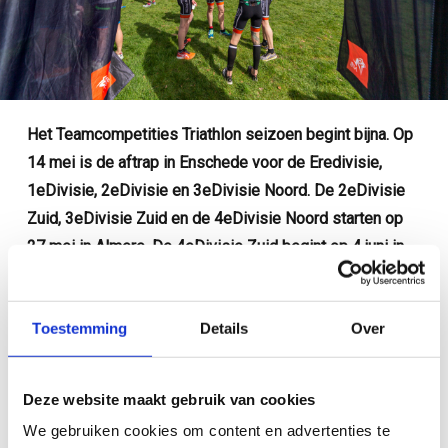
Het Teamcompetities Triathlon seizoen begint bijna. Op
14 mei is de aftrap in Enschede voor de Eredivisie,
1eDivisie, 2eDivisie en 3eDivisie Noord. De 2eDivisie
Zuid, 3eDivisie Zuid en de 4eDivisie Noord starten op
27 mei in Almere. De 4eDivisie Zuid begint op 4 juni in
Waalwijk.
De organisatie van de Teamcompetities Triathlon
Toestemming
Details
Over
organiseert op vrijdagavond 31 maart een ‘kick-off voor
teams’. Net als in 2022 is dit een online meeting,
Deze website maakt gebruik van cookies
speciaal voor alle teamcaptains maar ook overige
geïnteresseerden zijn van harte uitgenodigd om deel te
We gebruiken cookies om content en advertenties te