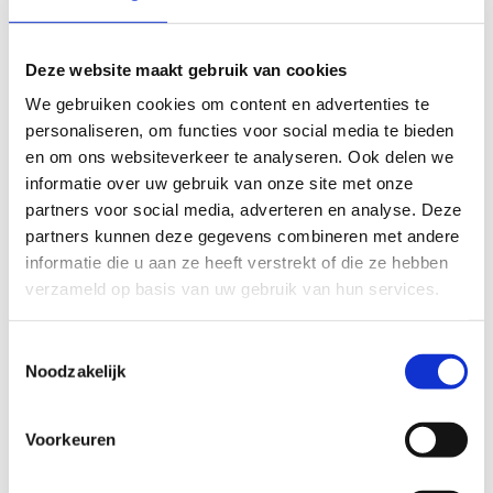
voor iedereen die een vraag heeft over of te maken
heeft met grensoverschrijdend gedrag zoals
Deze website maakt gebruik van cookies
bijvoorbeeld doping, matchfixing, eetstoornissen en
We gebruiken cookies om content en advertenties te
seksuele intimidatie (
zie ook dit filmpje
).
personaliseren, om functies voor social media te bieden
en om ons websiteverkeer te analyseren. Ook delen we
VCP’s kunnen informeren over de procedures en
informatie over uw gebruik van onze site met onze
mogelijk vervolgstappen of doorverwijzen naar een
partners voor social media, adverteren en analyse. Deze
gespecialiseerde vertrouwenspersoon van
partners kunnen deze gegevens combineren met andere
het
vertrouwenspunt sport
van NOC*NSF, die getraind
informatie die u aan ze heeft verstrekt of die ze hebben
verzameld op basis van uw gebruik van hun services.
zijn om de inhoudelijke begeleiding te geven.
De VCP-ers van de NTB zijn bereikbaar
per mail
of
Toestemmingsselectie
telefonisch via het NTB-bondsbureau (085-0701800).
Noodzakelijk
De ITU heeft inmiddels ook twee medewerkers
Voorkeuren
aangesteld als hoofd welzijnsfunctionarissen die zowel
juridische als medische kennis hebben. Zij zijn de