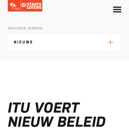
NAVIGEER BINNEN:
NIEUWS
Silke de Wolde negentiende in Elblag
TeamNL in Polen voor EK sprint
ITU VOERT
Selectie EK lange afstand Almere bekend
Kalenders T50 en T100 World Championship
NIEUW BELEID
Tour 2027 bekend
NTB ontvangt bijdrage van Nederlandse