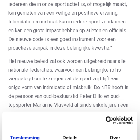
iedereen die in onze sport actief is, of mogelijk maakt,
kan genieten van een veilige en positieve ervaring.
Intimidatie en misbruik kan in iedere sport voorkomen
en kan een grote impact hebben op atleten en officials.
De nieuwe code is een goed instrument voor een
proactieve aanpak in deze belangrijke kwestie.”
Het nieuwe beleid zal ook worden uitgebreid naar alle
nationale federaties, waarvoor een belangrijke rol is
weggelegd om te zorgen dat de sport vrij blijft van
enige vorm van intimidatie of misbruik. De NTB heeft in
de persoon van oud-bestuurslid Peter Dillo en oud-
topsporter Marianne Vlasveld al sinds enkele jaren een
tweetal vertrouwenscontactpersonen (VCP’s) en
adviseert verenigingen eveneens een VCP aan te
stellen. De vertrouwenscontactpersoon is binnen de
Toestemming
Details
Over
sportvereniging of sportbond het eerste aanspreekpunt