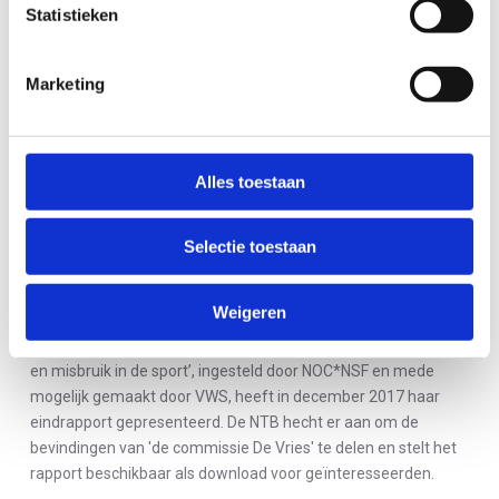
confidentiële contactpersonen voor iedereen die
Statistieken
aangifte wil doen van vermoedelijke intimidatie en
misbruik.
Marketing
Alles toestaan
NOC*NSF GAAT MET SPORTBONDEN AANBEVELINGEN
UITWERKEN
Rapport 'Onderzoekscommissie
Selectie toestaan
seksuele intimidatie en misbruik in de
sport'
Weigeren
De onafhankelijke ‘Onderzoekscommissie seksuele intimidatie
en misbruik in de sport’, ingesteld door NOC*NSF en mede
mogelijk gemaakt door VWS, heeft in december 2017 haar
eindrapport gepresenteerd. De NTB hecht er aan om de
bevindingen van 'de commissie De Vries' te delen en stelt het
rapport beschikbaar als download voor geïnteresseerden.