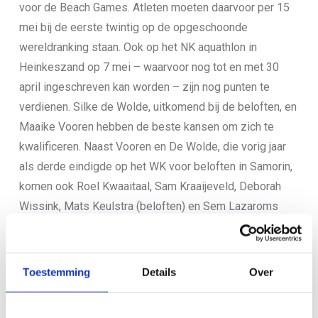
voor de Beach Games. Atleten moeten daarvoor per 15
mei bij de eerste twintig op de opgeschoonde
wereldranking staan. Ook op het NK aquathlon in
Heinkeszand op 7 mei – waarvoor nog tot en met 30
april ingeschreven kan worden – zijn nog punten te
verdienen. Silke de Wolde, uitkomend bij de beloften, en
Maaike Vooren hebben de beste kansen om zich te
kwalificeren. Naast Vooren en De Wolde, die vorig jaar
als derde eindigde op het WK voor beloften in Samorin,
komen ook Roel Kwaaitaal, Sam Kraaijeveld, Deborah
Wissink, Mats Keulstra (beloften) en Sem Lazaroms
(junioren) aan de start in de aquathlon.
De offroadspecialisten strijden vervolgens op 3 en 5
Toestemming
Details
Over
mei om de wereldtitels op Ibiza. De duatleten zijn op
woensdag 3 mei aan de beurt. Namens Nederland
komen bij de elite Geert van Kuijk, Mario Poldervaart,