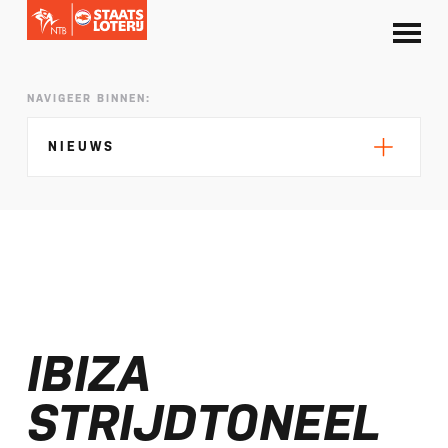
NAVIGEER BINNEN:
NIEUWS
Silke de Wolde negentiende in Elblag
TeamNL in Polen voor EK sprint
IBIZA
Selectie EK lange afstand Almere bekend
Kalenders T50 en T100 World Championship
STRIJDTONEEL
Tour 2027 bekend
NTB ontvangt bijdrage van Nederlandse