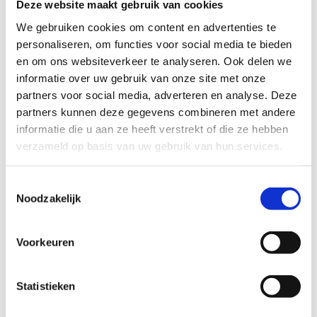
Deze website maakt gebruik van cookies
Wouter Dijkshoorn, Joep Staps en Diede Diederiks aan
We gebruiken cookies om content en advertenties te
het vertrek. Diederiks werd afgelopen weekend nog
personaliseren, om functies voor social media te bieden
tweede in de Challenge Gran Canaria en lijkt op Ibiza ook
en om ons websiteverkeer te analyseren. Ook delen we
favoriet voor een podiumplek. Ook Romy Spoelder,
informatie over uw gebruik van onze site met onze
partners voor social media, adverteren en analyse. Deze
samen met Willemijn Fuite uitkomend bij de beloften, is
partners kunnen deze gegevens combineren met andere
een podiumgegadigde. Zij eindigde in 2022 als vierde
informatie die u aan ze heeft verstrekt of die ze hebben
op het WK voor beloften in Targu Mures. Kyra Brouwer,
verzameld op basis van uw gebruik van hun services.
regerend Europees kampioene offroad duathlon en vorig
jaar tweede op het WK, is een van de favorieten in het
Toestemmingsselectie
kampioenschap voor junioren.
Noodzakelijk
Op vrijdag 5 mei komen Staps en Dijkshoorn, samen met
Voorkeuren
Koen de Leeuw, weer in actie; dit keer in de offroad
triathlon. Lucas Goené en Hugo Jan Bosscher
vertegenwoordigen Nederland bij de beloften.
Statistieken
Milan Brons, Tristan Olij en Marijn Markusse sluiten op