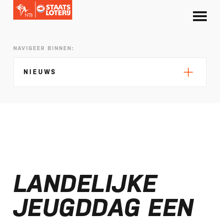
NAVIGEER BINNEN:
NIEUWS
Silke de Wolde negentiende in Elblag
TeamNL in Polen voor EK sprint
LANDELIJKE
Selectie EK lange afstand Almere bekend
Kalenders T50 en T100 World Championship
JEUGDDAG EEN
Tour 2027 bekend
NTB ontvangt bijdrage van Nederlandse