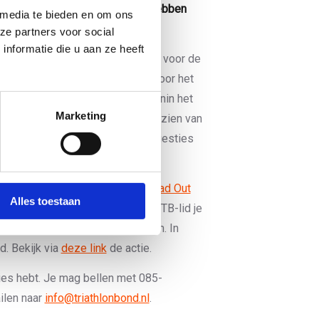
menkomen erg belangrijk is. We hebben
 media te bieden en om ons
ze partners voor social
nformatie die u aan ze heeft
welke thema’s je belangrijk vindt voor de
en vervolgacties? Dan kan dat door het
ggen met de code 3683 2624 (bovenin het
Marketing
krijg je per mail een overzicht te zien van
en besproken. We nemen de suggesties
renbeleidsplan.
s Wattcycling en Hyrox bij de
Lead Out
Alles toestaan
je in november en december als NTB-lid je
 bij de Lead Out Gym te sporten. In
d. Bekijk via
deze link
de actie.
ies hebt. Je mag bellen met 085-
ilen naar
info@triathlonbond.nl
.