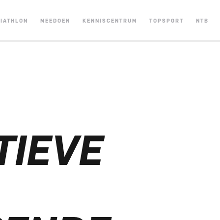
RIATHLON
MEEDOEN
KENNISCENTRUM
TOPSPORT
NTB
TIEVE