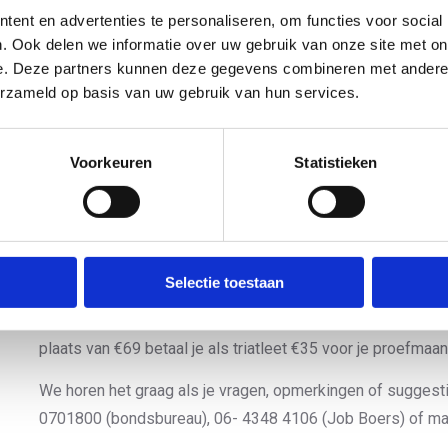
dag met veel interactie en een bevestiging dat fysiek sa
ent en advertenties te personaliseren, om functies voor social
veel waardevolle input mogen ontvangen.
. Ook delen we informatie over uw gebruik van onze site met on
e. Deze partners kunnen deze gegevens combineren met andere i
Kon je niet aanwezig zijn en wil je nog wel graag aangeven 
erzameld op basis van uw gebruik van hun services.
NTB om zich op te focussen met bijbehorende activiteiten 
invullen van de vragen in onze digitale tool. Je kunt inlo
Voorkeuren
Statistieken
scherm) op
mentimeter.com
. Na het invullen van de vragen 
de eerder opgestuurde input die we op het congres hebb
en voorstellen mee in het NTB-jaarplan 2024 en het meerja
De dag werd afgesloten met een versnapering en de clinic
Selectie toestaan
Performance Gym.
Ze maakten
deze
video achteraf . Als 
aanmeldt dan ontvang je 50% korting op een proefmaand om
plaats van €69 betaal je als triatleet €35 voor je proefmaan
We horen het graag als je vragen, opmerkingen of suggest
0701800 (bondsbureau), 06- 4348 4106 (Job Boers) of ma