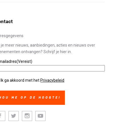
ontact
resgegevens
l je meer nieuws, aanbiedingen, acties en nieuws over
enementen ontvangen? Schrijf je hier in.
mailadres
(Vereist)
ivacybeleid
(Vereist)
Ik ga akkoord met het
Privacybeleid
cebook
Twitter
Instagram
Youtube