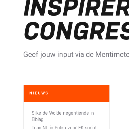
INSPIRE
CONGRE
Geef jouw input via de Mentimete
NIEUWS
Silke de Wolde negentiende in
Elblag
TeamNL in Polen voor EK sprint