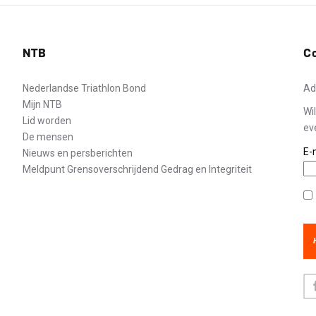
NTB
C
Nederlandse Triathlon Bond
Ad
Mijn NTB
Wi
Lid worden
ev
De mensen
E-
Nieuws en persberichten
Meldpunt Grensoverschrijdend Gedrag en Integriteit
Pr
Fa