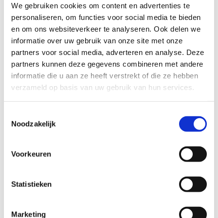
We gebruiken cookies om content en advertenties te
Hellas en AV Impala achtste en tiende in EK
personaliseren, om functies voor social media te bieden
mixed team relay
en om ons websiteverkeer te analyseren. Ook delen we
informatie over uw gebruik van onze site met onze
Hellas en AV Impala stonden in het Franse La Baule aan
partners voor social media, adverteren en analyse. Deze
de start van het EK mixed team relay voor club teams.
partners kunnen deze gegevens combineren met andere
Hellas behaalde met Joost Friderichs, Jony Heerink,
informatie die u aan ze heeft verstrekt of die ze hebben
Roel Kwaaitaal en Babette Rosman een achtste plek in
verzameld op basis van uw gebruik van hun services.
de elite categorie. De wedstrijd werd gedomineerd door
de Franse teams met een volledig Frans podium.
Toestemmingsselectie
Noodzakelijk
Poissy Triathlon ging er met de winst vandoor.
Bij de junioren kwam AV Impala aan het vertrek met Lars
Voorkeuren
van Zessen, Lisanne de Jong, Kieran Schra en Zoey de
Vries. Het team uit Drachten was goed voor een tiende
Statistieken
plek in dit Europees Kampioenschap. Ook hier waren de
Fransen het sterkst, met opnieuw de nummer één, twee
en drie uit het thuisland op het podium. La Rochelle
Marketing