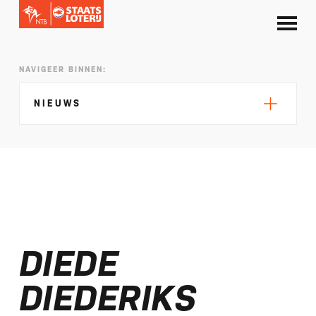
NAVIGEER BINNEN:
NIEUWS
Silke de Wolde negentiende in Elblag
TeamNL in Polen voor EK sprint
DIEDE
Selectie EK lange afstand Almere bekend
Kalenders T50 en T100 World Championship
DIEDERIKS
Tour 2027 bekend
NTB ontvangt bijdrage van Nederlandse