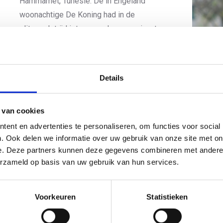
Hammamet, Tunesië. De in Engeland
woonachtige De Koning had in de
elitewedstrijd iets meer dan een minuut
achterstand op Tanja Neubert uit Duitsland. De
Zuid-Afrikaanse Shanea Williams finishte als
tweede.
Details
De Nederlandse ploeg deed het goed in Zuid-
Afrika. Robin Dreyling eindigde als 5e, Marit van den Berg a
 van cookies
de mannen was Gjalt Panjer op de 15e plek de beste Nede
ent en advertenties te personaliseren, om functies voor social
door Victor Goené die 16e werd.
. Ook delen we informatie over uw gebruik van onze site met on
e. Deze partners kunnen deze gegevens combineren met andere i
In de Europe Triathlon Cup in het Poolse Rzeszów was Jor
erzameld op basis van uw gebruik van hun services.
realiseerde – op de 12e plaats de eerste landgenoot. Dori
(36e) en Stijn Jansen (50e) volgden op ruime afstand. M
deelneemster bij de vrouwen. Zij werd 18e.
Voorkeuren
Statistieken
Foto: Peter Horsten