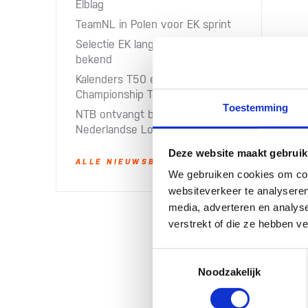
Elblag
TeamNL in Polen voor EK sprint
Selectie EK lange afstand Almere
bekend
Kalenders T50 en T100 World
Championship Tour 2027 bekend
Toestemming
NTB ontvangt bijdrage van
Nederlandse Loterij​
Deze website maakt gebruik
ALLE NIEUWSBERICHTEN
We gebruiken cookies om cont
websiteverkeer te analyseren
media, adverteren en analys
verstrekt of die ze hebben v
Toestemmingsselectie
Noodzakelijk