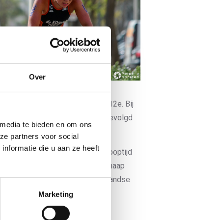
Over
ls 10e en Kim van ’t Verlaat als 12e. Bij
rlander, op een paar seconden gevolgd
 media te bieden en om ons
ze partners voor social
nformatie die u aan ze heeft
ik van Egdom – die de tweede looptijd
an Horsten (33e), Lars van der Knaap
aaike Vooren was de enige Nederlandse
Marketing