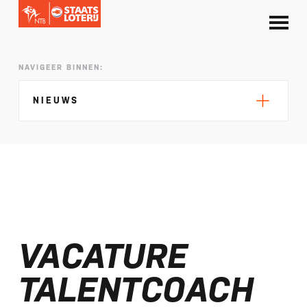
NAVIGEER BINNEN:
NIEUWS
Silke de Wolde negentiende in Elblag
TeamNL in Polen voor EK sprint
VACATURE
Selectie EK lange afstand Almere bekend
Kalenders T50 en T100 World Championship
TALENTCOACH
Tour 2027 bekend
NTB ontvangt bijdrage van Nederlandse