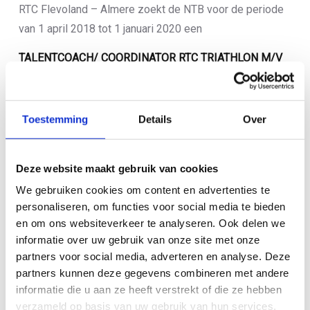
RTC Flevoland – Almere zoekt de NTB voor de periode
van 1 april 2018 tot 1 januari 2020 een
TALENTCOACH/ COORDINATOR RTC TRIATHLON M/V
(0,5 FTE)
De talentcoach/coördinator geeft uitvoering aan het NTB
Toestemming
Details
Over
talentontwikkelprogramma triathlon en de daarmee
rechtstreeks in verbinding staande sporttechnische
activiteiten op het RTC in Almere. Hij/zij wordt daarin
Deze website maakt gebruik van cookies
geassisteerd door een RTC zwem- en looptrainer.
We gebruiken cookies om content en advertenties te
Tevens levert de functionaris een bijdrage aan de
personaliseren, om functies voor social media te bieden
ontwikkeling van de jeugdtriathlonsport in Almere binnen
en om ons websiteverkeer te analyseren. Ook delen we
informatie over uw gebruik van onze site met onze
de vereniging TVA.
partners voor social media, adverteren en analyse. Deze
Klik
hier
voor de vacaturetekst
partners kunnen deze gegevens combineren met andere
informatie die u aan ze heeft verstrekt of die ze hebben
Klik
hier
voor het functieprofiel van de RTC trainer
verzameld op basis van uw gebruik van hun services.