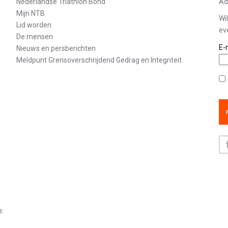
Nederlandse Triathlon Bond
Ad
Mijn NTB
Wi
Lid worden
ev
De mensen
E-
Nieuws en persberichten
Meldpunt Grensoverschrijdend Gedrag en Integriteit
Pr
Fa
E