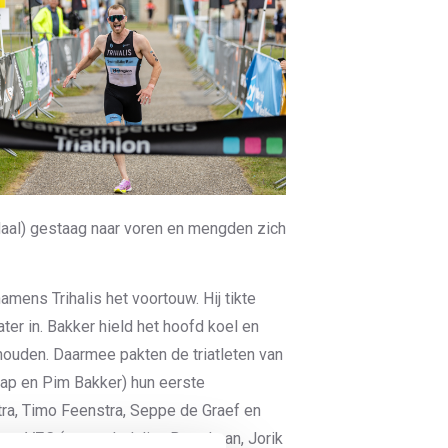
daal) gestaag naar voren en mengden zich
amens Trihalis het voortouw. Hij tikte
r in. Bakker hield het hoofd koel en
 houden. Daarmee pakten de triatleten van
aap en Pim Bakker) hun eerste
tra, Timo Feenstra, Seppe de Graef en
 voor VZC (met ook Julian Broodman, Jorik