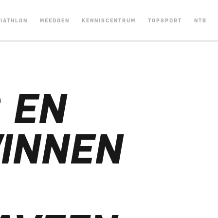
RIATHLON
MEEDOEN
KENNISCENTRUM
TOPSPORT
NTB
S EN
WINNEN