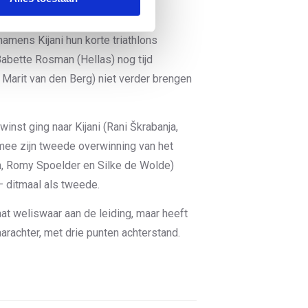
mens Kijani hun korte triathlons
abette Rosman (Hellas) nog tijd
 Marit van den Berg) niet verder brengen
inst ging naar Kijani (Rani Škrabanja,
mee zijn tweede overwinning van het
, Romy Spoelder en Silke de Wolde)
– ditmaal als tweede.
at weliswaar aan de leiding, maar heeft
aarachter, met drie punten achterstand.