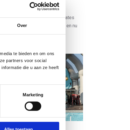
naar het brons snelde.
r punten voorsprong. Rogelli Trimates
Over
 De Dolfijn Amsterdam voorbijgaat en nu
 media te bieden en om ons
ze partners voor social
nformatie die u aan ze heeft
Marketing
Alles toestaan