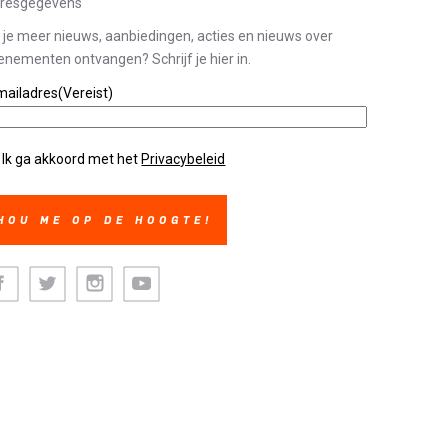
resgegevens
l je meer nieuws, aanbiedingen, acties en nieuws over
enementen ontvangen? Schrijf je hier in.
mailadres
(Vereist)
ivacybeleid
(Vereist)
Ik ga akkoord met het
Privacybeleid
cebook
Twitter
Instagram
Youtube