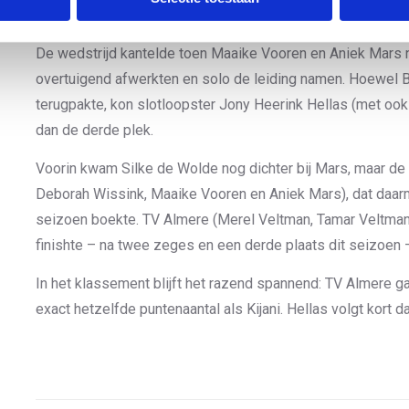
tijd goed maakte op het leidende duo.
De wedstrijd kantelde toen Maaike Vooren en Aniek Mars na
overtuigend afwerkten en solo de leiding namen. Hoewel B
terugpakte, kon slotloopster Jony Heerink Hellas (met ook
dan de derde plek.
Voorin kwam Silke de Wolde nog dichter bij Mars, maar de w
Deborah Wissink, Maaike Vooren en Aniek Mars), dat daar
seizoen boekte. TV Almere (Merel Veltman, Tamar Veltman
finishte – na twee zeges en een derde plaats dit seizoen 
In het klassement blijft het razend spannend: TV Almere ga
exact hetzelfde puntenaantal als Kijani. Hellas volgt kort d