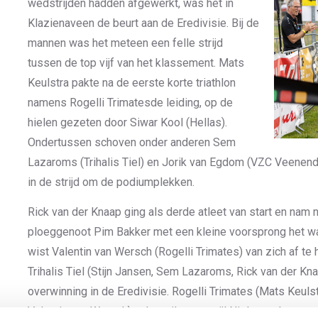
wedstrijden hadden afgewerkt, was het in
Klazienaveen de beurt aan de Eredivisie. Bij de
mannen was het meteen een felle strijd
tussen de top vijf van het klassement. Mats
Keulstra pakte na de eerste korte triathlon
namens Rogelli Trimatesde leiding, op de
hielen gezeten door Siwar Kool (Hellas).
Ondertussen schoven onder anderen Sem
Lazaroms (Trihalis Tiel) en Jorik van Egdom (VZC Veenen
in de strijd om de podiumplekken.
Rick van der Knaap ging als derde atleet van start en nam n
ploeggenoot Pim Bakker met een kleine voorsprong het wate
wist Valentin van Wersch (Rogelli Trimates) van zich af te
Trihalis Tiel (Stijn Jansen, Sem Lazaroms, Rick van der Kn
overwinning in de Eredivisie. Rogelli Trimates (Mats Keuls
Valentin van Wersch) pakte zilver, terwijl Niels van Lanen