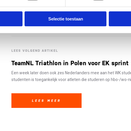
Meer informatie:
www.triathlon010.nl
Selectie toestaan
LEES VOLGEND ARTIKEL
TeamNL Triathlon in Polen voor EK sprint
Een week later doen ook zes Nederlanders mee aan het WK stude
studenten is toegankelijk voor atleten die studeren op hbo-/wo-ni
LEES MEER