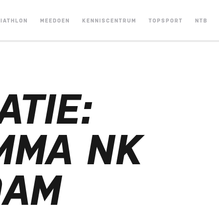
RIATHLON
MEEDOEN
KENNISCENTRUM
TOPSPORT
NTB
ATIE:
MMA NK
DAM