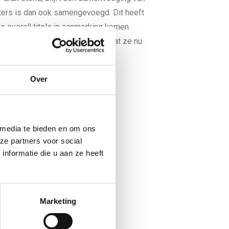
asters is dan ook samengevoegd. Dit heeft
 overall titels in aanmerking komen.
ouden nemen aan het NK elite, dat ze nu
dag.
Over
 als volgt uit:
 media te bieden en om ons
ze partners voor social
nformatie die u aan ze heeft
Marketing