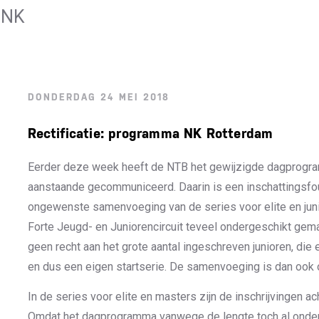
 NK
DONDERDAG 24 MEI 2018
Rectificatie: programma NK Rotterdam
Eerder deze week heeft de NTB het gewijzigde dagprogram
aanstaande gecommuniceerd. Daarin is een inschattingsfou
ongewenste samenvoeging van de series voor elite en juni
Forte Jeugd- en Juniorencircuit teveel ondergeschikt gema
geen recht aan het grote aantal ingeschreven junioren, die 
en dus een eigen startserie. De samenvoeging is dan ook
In de series voor elite en masters zijn de inschrijvingen a
Omdat het dagprogramma vanwege de lengte toch al onder 