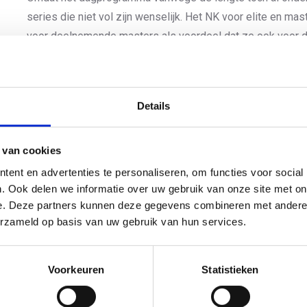
series die niet vol zijn wenselijk. Het NK voor elite en m
voor deelnemende masters als voordeel dat ze ook voor de
Andersom geldt voor de masters die oorspronkelijk deel z
ook voor de titels bij de masters meestrijden.
De
inschrijving
blijft nog open tot en met aanstaande zater
Details
Het definitieve dagprogramma voor zaterdag 2 juni ziet er nu
 van cookies
12.00 uur Jeugd meisjes
ent en advertenties te personaliseren, om functies voor social
12.20 uur Jeugd jongens
. Ook delen we informatie over uw gebruik van onze site met on
13.00 uur Junioren meisjes
e. Deze partners kunnen deze gegevens combineren met andere i
14.00 uur Junioren jongens
erzameld op basis van uw gebruik van hun services.
15.00 uur Elite en masters vrouwen
16.00 uur Elite en masters mannen
Voorkeuren
Statistieken
17.10 uur Paratriathlon
18.30 uur Mixed Team Relay