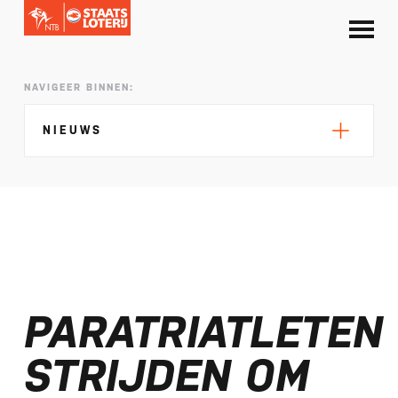
NAVIGEER BINNEN:
NIEUWS
Silke de Wolde negentiende in Elblag
TeamNL in Polen voor EK sprint
PARATRIATLETEN
Selectie EK lange afstand Almere bekend
Kalenders T50 en T100 World Championship
STRIJDEN OM
Tour 2027 bekend
NTB ontvangt bijdrage van Nederlandse