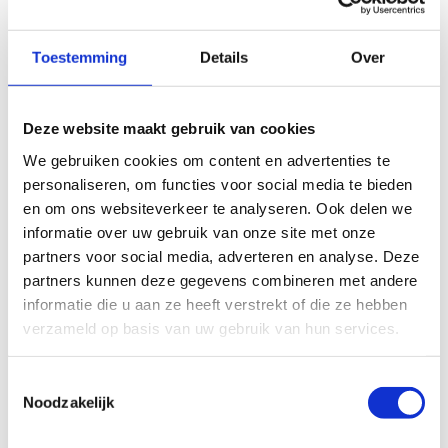
een eigen baan in verschillende startseries – in
zwembad De Nieuwe Hateboer in Sittard. Daarna
Toestemming
Details
Over
verplaatsen de deelnemers zich naar het Tom Dumoulin
Bikepark om de handbike/fiets- en
wheeler/looponderdelen te volbrengen. Er wordt gestart
Deze website maakt gebruik van cookies
in tijdritvorm 30 seconden na elkaar. Winnaar in de
We gebruiken cookies om content en advertenties te
diverse klassen bij zowel de vrouwen als de mannen
personaliseren, om functies voor social media te bieden
wordt de atleet met de snelste totaaltijd. Er wordt wel
en om ons websiteverkeer te analyseren. Ook delen we
normaal gewisseld tussen de twee laatste onderdelen
informatie over uw gebruik van onze site met onze
waarbij de racetijd doorloopt.
partners voor social media, adverteren en analyse. Deze
partners kunnen deze gegevens combineren met andere
informatie die u aan ze heeft verstrekt of die ze hebben
Foto: Margret IJdema veroverde de afgelopen drie jaar
verzameld op basis van uw gebruik van hun services.
de titel bij de vrouwen in de rolstoelklasse.
Toestemmingsselectie
Noodzakelijk