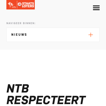
NAVIGEER BINNEN:
NIEUWS
Silke de Wolde negentiende in Elblag
TeamNL in Polen voor EK sprint
NTB
Selectie EK lange afstand Almere bekend
Kalenders T50 en T100 World Championship
RESPECTEERT
Tour 2027 bekend
NTB ontvangt bijdrage van Nederlandse