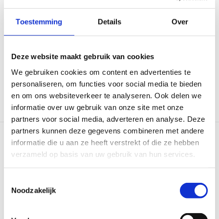
toegekend zal worden. Op een later moment zal de NTB
Toestemming
Details
Over
zich, na overleg met andere betrokkenen zoals atleten
en de Ironman-organisatie, uitlaten over de vraag of het
voorlopig karakter van de beslissing zonder nieuwe
Deze website maakt gebruik van cookies
tussenkomst van de rechter omgezet kan worden in een
We gebruiken cookies om content en advertenties te
definitief besluit.
personaliseren, om functies voor social media te bieden
en om ons websiteverkeer te analyseren. Ook delen we
informatie over uw gebruik van onze site met onze
partners voor social media, adverteren en analyse. Deze
partners kunnen deze gegevens combineren met andere
informatie die u aan ze heeft verstrekt of die ze hebben
LEES VOLGEND ARTIKEL
verzameld op basis van uw gebruik van hun services.
TeamNL Triathlon in Polen voor EK
sprint
Toestemmingsselectie
Noodzakelijk
Een week later doen ook zes Nederlanders mee aan het WK
studenten in het Zwitserse Nyon. Het WK studenten is