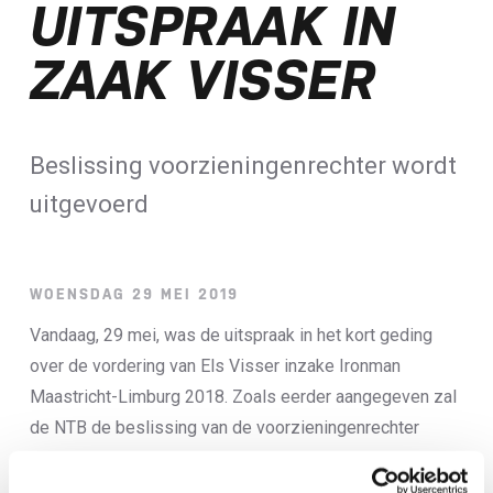
UITSPRAAK IN
Loterij​
ZAAK VISSER
ALLE NIEUWSBERICHTEN
Beslissing voorzieningenrechter wordt
uitgevoerd
WOENSDAG 29 MEI 2019
Vandaag, 29 mei, was de uitspraak in het kort geding
over de vordering van Els Visser inzake Ironman
Maastricht-Limburg 2018. Zoals eerder aangegeven zal
de NTB de beslissing van de voorzieningenrechter
respecteren en uitvoeren. Dat betekent concreet dat de
NK-titel die Visser eerder ontnomen werd, opnieuw