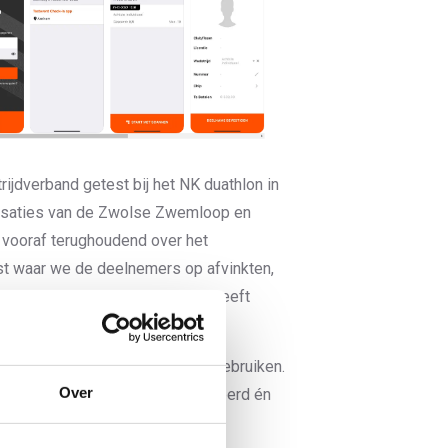
jdverband getest bij het NK duathlon in
nisaties van de Zwolse Zwemloop en
vooraf terughoudend over het
st waar we de deelnemers op afvinkten,
n dat de app mijn verwachtingen heeft
s organisatie mijntriathlonNL gebruiken.
Over
odig waarop de app is geïnstalleerd én