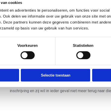
 van cookies
Organisaties kunnen met de NTB Check-In app eenvoudig 
ent en advertenties te personaliseren, om functies voor social
nemen op de wedstrijddag de QR-code van de inschrijving
. Ook delen we informatie over uw gebruik van onze site met on
van de organisatie scant de code en checkt of de gegeven
e. Deze partners kunnen deze gegevens combineren met andere i
deelnemer heeft (startnummers moeten hiervoor toebedeeld 
erzameld op basis van uw gebruik van hun services.
alles klopt op ‘deelname bevestigen’. Als organisatie kun
al ingecheckt zijn en hoeveel er nog ontbreken.
Voorkeuren
Statistieken
In Alphen aan den Rijn werken ze ook dit jaar weer met d
ik wel wat beren op de weg. Ons evenement is laagdrempe
niet lastig? En wat doen we als iemand die code niet bij zi
Ik had mijn ordner dan ook klaar liggen voor het geval dat. 
Selectie toestaan
klein aantal deelnemers dat ik handmatig in het systeem h
allemaal heel soepel. Mijn vrouw was een van de vrijwillig
inschrijving en zij wil in ieder geval niet meer terug naar die