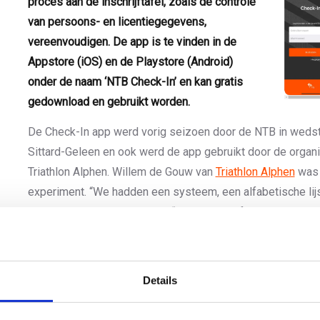
proces aan de inschrijftafel, zoals de controle
van persoons- en licentiegegevens,
vereenvoudigen. De app is te vinden in de
Appstore (iOS) en de Playstore (Android)
onder de naam ‘NTB Check-In’ en kan gratis
gedownload en gebruikt worden.
De Check-In app werd vorig seizoen door de NTB in wedstri
Sittard-Geleen en ook werd de app gebruikt door de orga
Triathlon Alphen. Willem de Gouw van
Triathlon Alphen
was 
experiment. “We hadden een systeem, een alfabetische lij
dat prima werkte”, vertelt hij. “Maar achteraf kan ik zegge
overtroffen.”
Om gebruik te kunnen maken van de Check-In app moet je al
Details
Op de wedstrijddag zelf heb je een smartphone of tablet n
een internetverbinding.