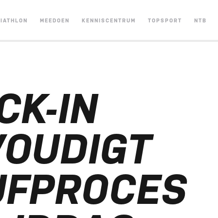
RIATHLON
MEEDOEN
KENNISCENTRUM
TOPSPORT
NTB
CK-IN
OUDIGT
JFPROCES