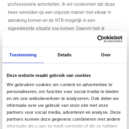
professionele activiteiten. Ik wil voorkomen dat deze
twee werelden op een onjuiste manier met elkaar in
aanraking komen en de NTB mogelijk in een
ingewikkelde situatie zou komen. Daarom heb ik
besloten per direct te stoppen als bestuurder en
voorzitter van de Nederlandse Triathlon Bond.
Toestemming
Details
Over
Drie jaar geleden ben ik gestart als bestuurder van de
NTB, ik ben trots op de zichtbare verandering die de
NTB door heeft gemaakt. Ook de goede balans die is
Deze website maakt gebruik van cookies
gevonden tussen het bestuur en de TR, de vernieuwing
We gebruiken cookies om content en advertenties te
van internationale relaties en een nieuwe (digitale)
personaliseren, om functies voor social media te bieden
strategie maken mij trots. Mijn hart ligt bij triathlon, bij de
en om ons websiteverkeer te analyseren. Ook delen we
bond en bij jullie en dat zal zo blijven.
informatie over uw gebruik van onze site met onze
partners voor social media, adverteren en analyse. Deze
Ik besef dat dit besluit wellicht onverwacht komt voor
partners kunnen deze gegevens combineren met andere
jullie; ik vind het zelf erg moeilijk. Uiteraard ga ik samen
informatie die u aan ze heeft verstrekt of die ze hebben