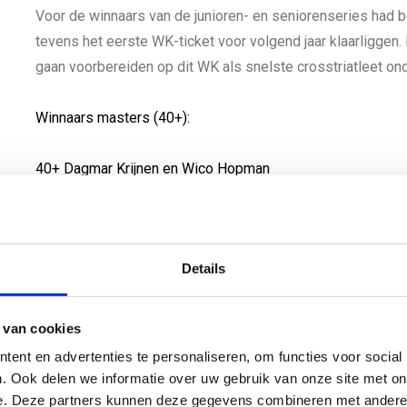
Voor de winnaars van de junioren- en seniorenseries had
tevens het eerste WK-ticket voor volgend jaar klaarliggen
gaan voorbereiden op dit WK als snelste crosstriatleet onde
Winnaars masters (40+):
40+ Dagmar Krijnen en Wico Hopman
45+ Judy van den Berg en Michael Krijnen
50+ Audrey Breur en Machiel Ittmann
55+ Keesjan Otto
Details
60+ Jacqueline Oosterwegel en Rob van Zanten
65+ Jan van der Heide
 van cookies
ent en advertenties te personaliseren, om functies voor social
ALLE UITSLAGEN
. Ook delen we informatie over uw gebruik van onze site met on
e. Deze partners kunnen deze gegevens combineren met andere i