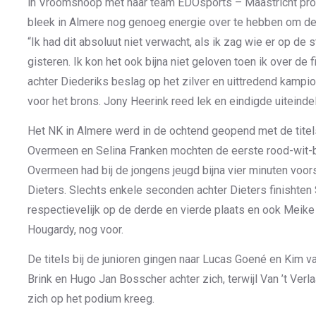
in Vroomshoop met haar team EDOsports – Maastricht prom
bleek in Almere nog genoeg energie over te hebben om de 
“Ik had dit absoluut niet verwacht, als ik zag wie er op de s
gisteren. Ik kon het ook bijna niet geloven toen ik over de
achter Diederiks beslag op het zilver en uittredend kampi
voor het brons. Jony Heerink reed lek en eindigde uiteindel
Het NK in Almere werd in de ochtend geopend met de titelst
Overmeen en Selina Franken mochten de eerste rood-wit-b
Overmeen had bij de jongens jeugd bijna vier minuten vo
Dieters. Slechts enkele seconden achter Dieters finishten
respectievelijk op de derde en vierde plaats en ook Meik
Hougardy, nog voor.
De titels bij de junioren gingen naar Lucas Goené en Kim va
Brink en Hugo Jan Bosscher achter zich, terwijl Van ’t Verla
zich op het podium kreeg.