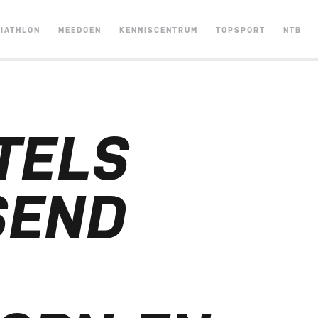
RIATHLON
MEEDOEN
KENNISCENTRUM
TOPSPORT
NTB
TELS
SEND