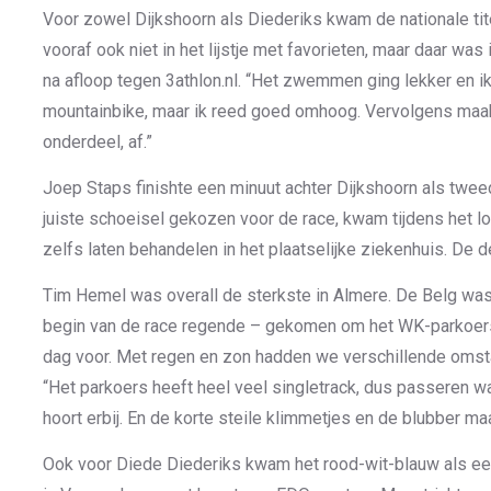
Voor zowel Dijkshoorn als Diederiks kwam de nationale tite
vooraf ook niet in het lijstje met favorieten, maar daar was i
na afloop tegen 3athlon.nl. “Het zwemmen ging lekker en ik
mountainbike, maar ik reed goed omhoog. Vervolgens maakte
onderdeel, af.”
Joep Staps finishte een minuut achter Dijkshoorn als twee
juiste schoeisel gekozen voor de race, kwam tijdens het lo
zelfs laten behandelen in het plaatselijke ziekenhuis. De 
Tim Hemel was overall de sterkste in Almere. De Belg was 
begin van de race regende – gekomen om het WK-parkoers
dag voor. Met regen en zon hadden we verschillende omstan
“Het parkoers heeft heel veel singletrack, dus passeren was
hoort erbij. En de korte steile klimmetjes en de blubber maa
Ook voor Diede Diederiks kwam het rood-wit-blauw als ee