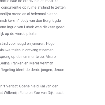
otie naar de eredivisie af, maar ze
concurrentie op ruime afstand te zetten.
tartlijst stond en al helemaal niet na
 finish kwam.” Judy van den Berg legde
oene Ingrid van Lubek was dit keer goed
ijk op de vierde plaats.
rijd voor jeugd en junioren. Hugo
lauwe truien in ontvangst nemen.
orsprong op de nummer twee, Mauro
 Selina Franken en Merel Veltman
e Regeling bleef de derde jongen, Jesse
n ’t Verlaat. Goené hield Kai van den
at Willemijn Fuite en Zoe van Dijk naast