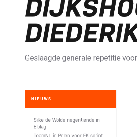
DIJKSHO
DIEDERI
Geslaagde generale repetitie vo
NIEUWS
Silke de Wolde negentiende in
Elblag
TeamNL in Polen voor EK sprint