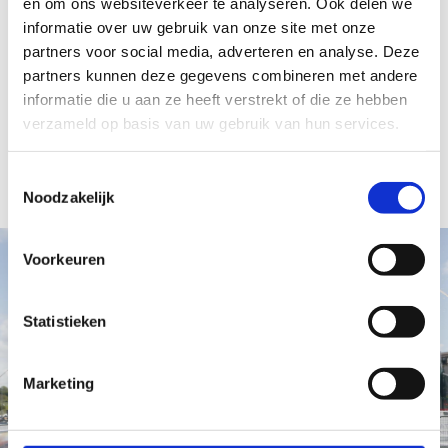
wisten beide mannen zich netjes in het middenveld te
en om ons websiteverkeer te analyseren. Ook delen we
informatie over uw gebruik van onze site met onze
handhaven met plek veertien voor Cremers en plek
partners voor social media, adverteren en analyse. Deze
zestien voor Te Pas.
partners kunnen deze gegevens combineren met andere
informatie die u aan ze heeft verstrekt of die ze hebben
Het WK multisport duurt nog tot volgend weekend, met
verzameld op basis van uw gebruik van hun services.
onder meer WK’s cross triathlon, aquathlon en triathlon
lange afstand nog op het programma.
Toestemmingsselectie
Noodzakelijk
Voorkeuren
Statistieken
Marketing