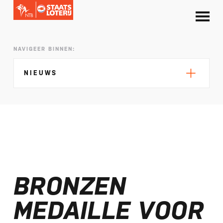
NAVIGEER BINNEN:
NIEUWS
Silke de Wolde negentiende in Elblag
TeamNL in Polen voor EK sprint
BRONZEN
Selectie EK lange afstand Almere bekend
Kalenders T50 en T100 World Championship
MEDAILLE VOOR
Tour 2027 bekend
NTB ontvangt bijdrage van Nederlandse