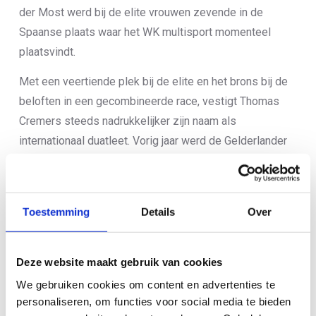
der Most werd bij de elite vrouwen zevende in de
Spaanse plaats waar het WK multisport momenteel
plaatsvindt.
Met een veertiende plek bij de elite en het brons bij de
beloften in een gecombineerde race, vestigt Thomas
Cremers steeds nadrukkelijker zijn naam als
internationaal duatleet. Vorig jaar werd de Gelderlander
al vierde bij de beloften en een jaar eerder mocht hij bij
de junioren al eens op het WK-podium staan met een
bronzen medaille om zijn nek. Zowel Cremers als Te
Toestemming
Details
Over
Pas konden het hoge looptempo van de elite-atleten in
de eerste run niet volgen, maar met een sterk
fietsonderdeel meldden ze zich alsnog voorin de
Deze website maakt gebruik van cookies
wedstrijd. Niemand reed harder dan Cremers vandaag en
We gebruiken cookies om content en advertenties te
ondanks het verlies van plaatsen tijdens de tweede run,
personaliseren, om functies voor social media te bieden