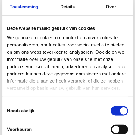
Toestemming
Details
Over
Deze website maakt gebruik van cookies
We gebruiken cookies om content en advertenties te
personaliseren, om functies voor social media te bieden
en om ons websiteverkeer te analyseren. Ook delen we
informatie over uw gebruik van onze site met onze
partners voor social media, adverteren en analyse. Deze
partners kunnen deze gegevens combineren met andere
informatie die u aan ze heeft verstrekt of die ze hebben
verzameld op basis van uw gebruik van hun services.
Barbara de Koning (foto) eindigde in de Europe Triathlon
Cup in Alhandra als tweede in de race voor elitevrouwen.
Toestemmingsselectie
Robin Dreyling finishte op de vierde plaats net buiten
Noodzakelijk
het podium. Silke de Wolde, Maaike Vooren en Marit van
den Berg eindigden respectievelijk als 27e, 33e en 38e.
Voorkeuren
Victor Goené legde in de mannenrace beslag op de 39e