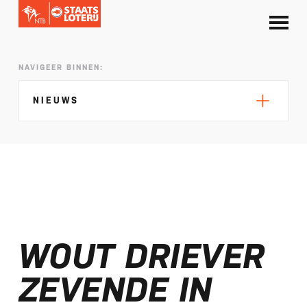
NAVIGEER BINNEN:
NIEUWS
Silke de Wolde negentiende in Elblag
TeamNL in Polen voor EK sprint
WOUT DRIEVER
Selectie EK lange afstand Almere bekend
Kalenders T50 en T100 World Championship
ZEVENDE IN
Tour 2027 bekend
NTB ontvangt bijdrage van Nederlandse