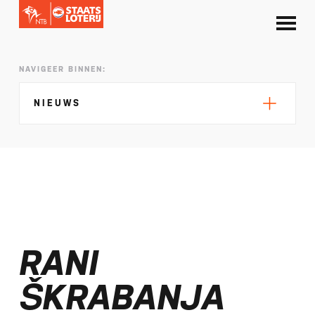
NAVIGEER BINNEN:
NIEUWS
Silke de Wolde negentiende in Elblag
TeamNL in Polen voor EK sprint
RANI
Selectie EK lange afstand Almere bekend
Kalenders T50 en T100 World Championship
ŠKRABANJA
Tour 2027 bekend
NTB ontvangt bijdrage van Nederlandse