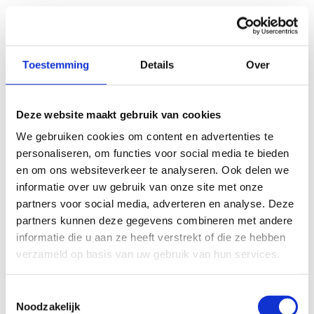
De finale op zaterdagavond bestond uit drie keer een
korte triathlon met dezelfde afstanden als de heats en
repechage. Er werd begonnen met een triathlon in de
Toestemming
Details
Over
normale volgorde, gevolgd door een triathlon in
omgekeerde volgorde om vervolgens te eindigen met
Deze website maakt gebruik van cookies
een normale triathlon.
We gebruiken cookies om content en advertenties te
Vanaf het begin wist Škrabanja zich te meten aan de
personaliseren, om functies voor social media te bieden
Franse Beaugrand en de Engelse Potter. Uiteindelijk was
en om ons websiteverkeer te analyseren. Ook delen we
Škrabanja goed voor een vierde plek in de daguitslag op
informatie over uw gebruik van onze site met onze
achttien seconden van het podium. De wedstrijd werd
partners voor social media, adverteren en analyse. Deze
partners kunnen deze gegevens combineren met andere
gewonnen door thuisfavoriet Potter. Beaugrand werd
informatie die u aan ze heeft verstrekt of die ze hebben
tweede.
verzameld op basis van uw gebruik van hun services.
De derde plek van Škrabanja leverde haar samen met de
vijfde plek in de Arena Games in Sursee (Zwitserland)
Toestemmingsselectie
Noodzakelijk
een derde plek op in het klassement. De WK-titel in dit