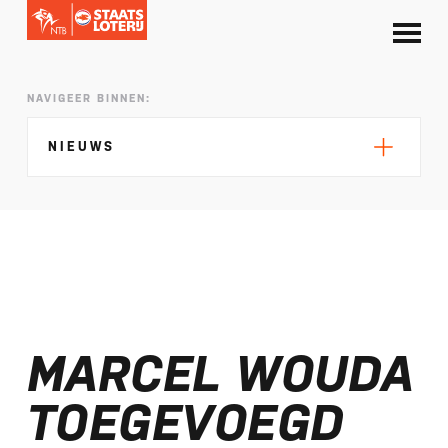
NAVIGEER BINNEN:
NIEUWS
Silke de Wolde negentiende in Elblag
TeamNL in Polen voor EK sprint
MARCEL WOUDA
Selectie EK lange afstand Almere bekend
Kalenders T50 en T100 World Championship
TOEGEVOEGD
Tour 2027 bekend
NTB ontvangt bijdrage van Nederlandse