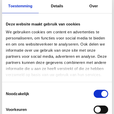
“Met zijn enorme kennis, ervaring, professionaliteit én
Toestemming
Details
Over
creativiteit op het gebied van topsport en het zwemmen
in het bijzonder, zal Marcel Wouda in de komende
Deze website maakt gebruik van cookies
periode een belangrijke toegevoegde waarde vormen
We gebruiken cookies om content en advertenties te
voor zowel onze atleten als de technische staf”, laat
personaliseren, om functies voor social media te bieden
technisch directeur Henry Bonnes weten. “Ik ben dan
en om ons websiteverkeer te analyseren. Ook delen we
ook blij dat zowel de KNZB als Marcel de collegiale
informatie over uw gebruik van onze site met onze
bereidheid heeft ons als NTB tijdelijk te faciliteren in
partners voor social media, adverteren en analyse. Deze
onze topsportambities in afwachting van de verdere
partners kunnen deze gegevens combineren met andere
ontwikkelingen.”
informatie die u aan ze heeft verstrekt of die ze hebben
verzameld op basis van uw gebruik van hun services.
Toestemmingsselectie
Noodzakelijk
Voorkeuren