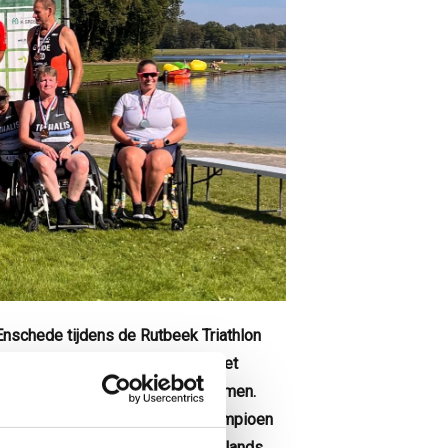
n Enschede tijdens de Rutbeek Triathlon
jn guide Davy Heijsteeg waren het
 kampioen in de klasse PTVI noemen.
 en werd daarmee Nederlands kampioen
-Verhoek verder de nieuwe Nederlands