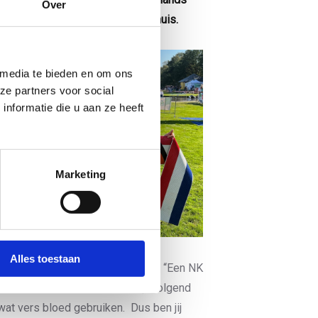
Over
in de categorie PTS4 mee naar huis.
 media te bieden en om ons
ze partners voor social
nformatie die u aan ze heeft
Marketing
Alles toestaan
d in de rolstoelklasse) na afloop. “Een NK
 van elkaar te leren en ik hoop volgend
at vers bloed gebruiken. Dus ben jij