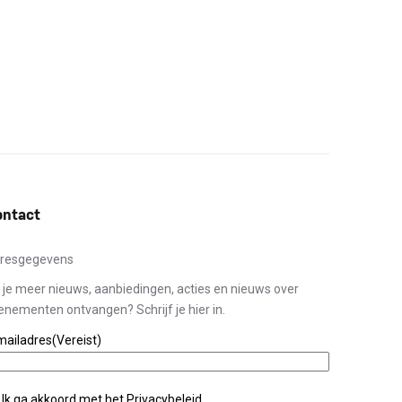
ontact
resgegevens
l je meer nieuws, aanbiedingen, acties en nieuws over
enementen ontvangen? Schrijf je hier in.
mailadres
(Vereist)
ivacybeleid
(Vereist)
Ik ga akkoord met het
Privacybeleid