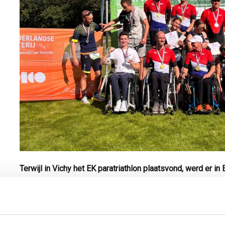
Terwijl in Vichy het EK paratriathlon plaatsvond, werd er i
gestreden om de Nederlandse titels. Sander Koomen en zi
allersnelst in Twente en mogen zich daarmee Nederlands
Paralympiër Margret IJdema voerde het vrouwenveld aan
in de categorie PTWC. Bij de mannen werd Tijn van Lange