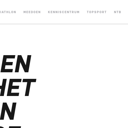
RIATHLON
MEEDOEN
KENNISCENTRUM
TOPSPORT
NTB
 EN
HET
IN