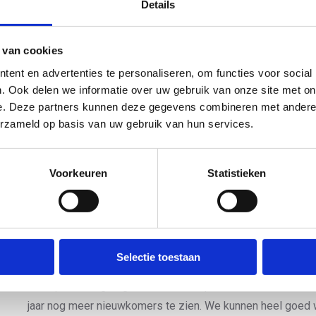
Details
kampioen in de klasse PTWC en nam Reitze Bok het goud 
 van cookies
Het NK in Enschede was een open
ent en advertenties te personaliseren, om functies voor social
kampioenschap waardoor iedereen, met of
. Ook delen we informatie over uw gebruik van onze site met on
zonder classificatie, kan deelnemen en
e. Deze partners kunnen deze gegevens combineren met andere i
kennismaken met de paratriathlon. Ook mogen
erzameld op basis van uw gebruik van hun services.
Special Olympics-atleten (geen officiële
paraklasse) buiten mededinging meedoen.
Voorkeuren
Statistieken
EsmeeAnne de Meulmeester finishte in deze
categorie als eerste.
“We zagen vandaag weer een paar nieuwe
gezichten en hopelijk zijn zij nu ook besmet
Selectie toestaan
met het triathlonvirus”, vertelde Margret IJdema (uitkomen
is de perfecte gelegenheid om de sport te leren kennen en
jaar nog meer nieuwkomers te zien. We kunnen heel goed w