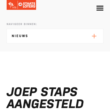
NAVIGEER BINNEN:
NIEUWS
Silke de Wolde negentiende in Elblag
TeamNL in Polen voor EK sprint
JOEP STAPS
Selectie EK lange afstand Almere bekend
Kalenders T50 en T100 World Championship
AANGESTELD
Tour 2027 bekend
NTB ontvangt bijdrage van Nederlandse