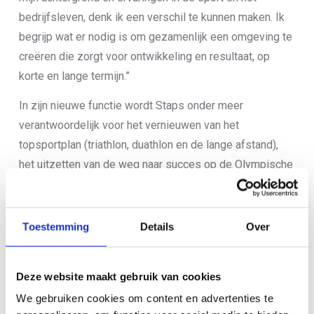
bedrijfsleven, denk ik een verschil te kunnen maken. Ik
begrijp wat er nodig is om gezamenlijk een omgeving te
creëren die zorgt voor ontwikkeling en resultaat, op
korte en lange termijn.”
In zijn nieuwe functie wordt Staps onder meer
verantwoordelijk voor het vernieuwen van het
topsportplan (triathlon, duathlon en de lange afstand),
het uitzetten van de weg naar succes op de Olympische
en Paralympische Spelen in Los Angeles en het
aansturen van de technische staf waardoor er voor
atleten een optimale prestatiesetting wordt gecreëerd.
Toestemming
Details
Over
Zijn inzet moet leiden tot een structuur waarbinnen jonge
atleten op een natuurlijke manier hun weg naar de top
Deze website maakt gebruik van cookies
vinden. “De bond vervult hierbij een ondersteunende rol.
We gebruiken cookies om content en advertenties te
Wij willen de weg naar de top vrijmaken voor onze